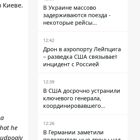
 Киеве.
В Украине массово
задерживаются поезда -
некоторые рейсы
опаздывают более чем на
12 часов
12:42
Дрон в аэропорту Лейпцига
– разведка США связывает
инцидент с Россией
12:39
В США досрочно устранили
ключевого генерала,
координировавшего
поддержку Украины -
 a
причину умалчивают
12:26
that he
В Германии заметили
sudpoajy
подозрительные дроны над