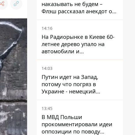
наказывать не будем –
Флэш рассказал анекдот о
незаменимой работе
связистов на фронте
14:16
На Радиорынке в Киеве 60-
летнее дерево упало на
автомобили и
травмировало человека -
подробности
14:03
Путин идет на Запад,
потому что погряз в
Украине - немецкий
политик высказался о
планах РФ
13:45
В МВД Польши
прокомментировали идеи
оппозиции по поводу