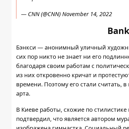
— CNN (@CNN)
November 14, 2022
Bank
Бэнкси
— анонимный уличный художник,
сих пор никто не знает ни его подлин
благодаря своим работам
с политичес
из них откровенно кричат ​​и протест
времени. Поэтому его стали считать, в
арта.
В Киеве работы, схожие по стилистике 
подтвердил
, что является автором му
изображена гимнастка. Социальный ре