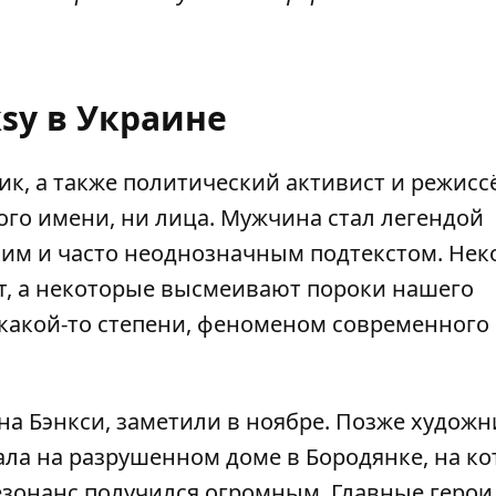
sy в Украине
 а также политический активист и режиссё
ного имени, ни лица. Мужчина стал легендой
ким и часто неоднозначным подтекстом. Не
уют, а некоторые высмеивают пороки нашего
 какой-то степени, феноменом современного 
на Бэнкси,
заметили в ноябре
. Позже художн
рала на разрушенном доме в Бородянке, на к
зонанс получился огромным. Главные герои