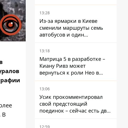
депортации украинских
мужчин - абсурд и популизм
13:28
Из-за ярмарки в Киеве
сменили маршруты семь
автобусов и один
троллейбус
13:18
Матрица 5 в разработке –
в
Киану Ривз может
уралов
вернуться к роли Нео в
пятой части
графии
13:06
Усик прокомментировал
свой предстоящий
олее
поединок – сейчас есть два
 В
варианта
12:59