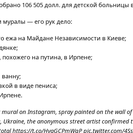
брано 106 505 долл. для детской больницы в
 муралы — его рук дело:
го ежа на Майдане Независимости в Киеве;
одянке;
 похожего на путина, в Ирпене;
ванну;
ой в ​​виде пениса;
Ирпене.
t mural on Instagram, spray painted on the wall of
, Ukraine, the anonymous street artist confirmed 
total
https://t.co/HyaGCPmWqP
pic.twitter.com/4S