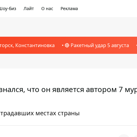
Шоу-биз
Лайт
О нас
Реклама
торск, Константиновка
🔴 Ракетный удар 5 августа
знался, что он является автором 7 му
страдавших местах страны