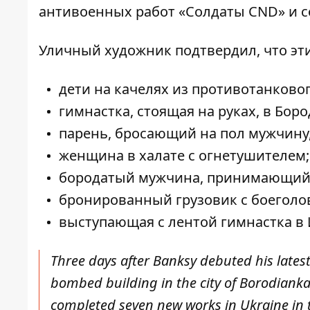
антивоенных работ «Солдаты CND» и со
Уличный художник подтвердил, что эти
дети на качелях из противотанково
гимнастка, стоящая на руках, в Бор
парень, бросающий на пол мужчину,
женщина в халате с огнетушителем;
бородатый мужчина, принимающий 
бронированный грузовик с боеголовк
выступающая с лентой гимнастка в 
Three days after Banksy debuted his lates
bombed building in the city of Borodianka
completed seven new works in Ukraine in 