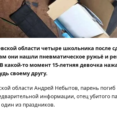
иевской области четыре школьника после с
Там они нашли пневматическое ружьё и р
 В какой-то момент 15-летняя девочка наж
удь своему другу.
кой области Андрей Небытов, парень погиб
редварительной информации, отец убитого п
 один из праздников.