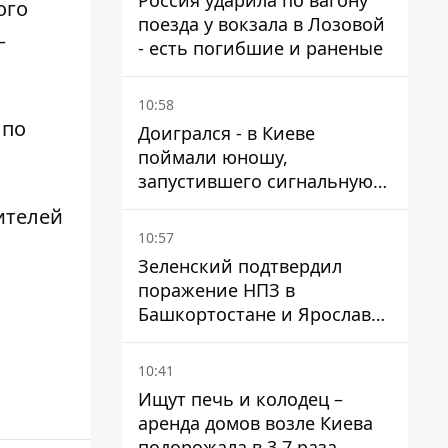
Россия ударила по вагону
ого
поезда у вокзала в Лозовой
—
- есть погибшие и раненые
10:58
по
Доигрался - в Киеве
поймали юношу,
запустившего сигнальную
ракету, чтобы порадовать
ителей
девушек
10:57
Зеленский подтвердил
поражение НПЗ в
Башкортостане и Ярославле
- видео
10:41
Ищут печь и колодец –
аренда домов возле Киева
подорожала в 3,7 раза