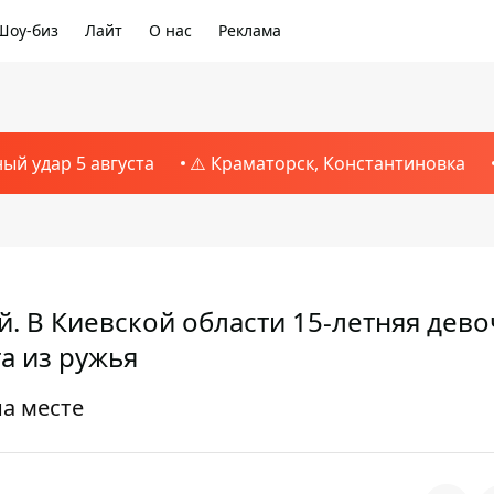
Шоу-биз
Лайт
О нас
Реклама
ный удар 5 августа
⚠️ Краматорск, Константиновка
й. В Киевской области 15-летняя дево
а из ружья
а месте