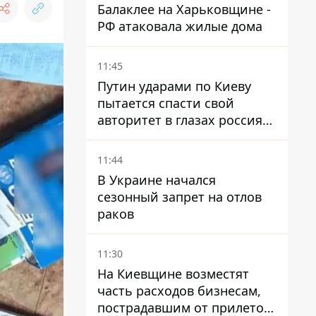
Балаклее на Харьковщине -
РФ атаковала жилые дома
11:45
Путин ударами по Киеву
пытается спасти свой
авторитет в глазах россиян:
диктатор находится под
давлением - Sky News
11:44
В Украине начался
сезонный запрет на отлов
раков
11:30
На Киевщине возместят
часть расходов бизнесам,
пострадавшим от прилетов