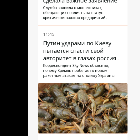
сделала важное заявление
Служба заявила о мошенниках,
обещающих повлиять на статус
критически важных предприятий.
11:45
Путин ударами по Киеву
пытается спасти свой
авторитет в глазах россиян:
диктатор находится под
Корреспондент Sky News объяснил,
почему Кремль прибегает к новым
давлением - Sky News
ракетным атакам на столицу Украины