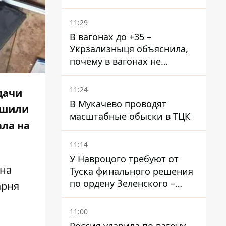
ракет
11:29
В вагонах до +35 –
Укрзализныця объяснила,
почему в вагонах не
работают кондиционеры во
время жары
11:24
дачи
В Мукачево проводят
ешили
масштабные обыски в ТЦК
ала на
11:14
У Навроцого требуют от
 на
Туска финального решения
по ордену Зеленского –
арня
найдите в себе мужество
11:00