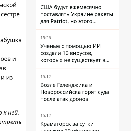
умской
США будут ежемесячно
 сестре
поставлять Украине ракеты
для Patriot, но этого
недостаточно – Зеленский
15:26
бабушка
Ученые с помощью ИИ
создали 16 вирусов,
коев и
которых не существует в
природе
ав
ли из
15:12
Возле Геленджика и
Новороссийска горят суда
после атак дронов
 к ней.
15:12
мотреть
Краматорск за сутки
пережил 20 обстрелов,