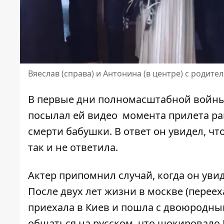
Вяеслав (справа) и Антонина (в центре) с родите
В первые дни полномасштабной войны 
посылал ей видео момента прилета рак
смерти бабушки. В ответ он увидел, ч
так и не ответила.
Актер припомнил случай, когда он уви
После двух лет жизни в москве (перее
приехала в Киев и пошла с двоюродным
общаться на русском, что шокировало 