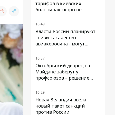
тарифов в киевских
больницах скоро не
останется медсестер и
санитарок - профессор
16:49
Голубовская
Власти России планируют
снизить качество
авиакеросина - могут
появиться проблемы с
самолетами в Якутию
16:37
Октябрьский дворец на
Майдане заберут у
профсоюзов – решение
Хозяйственного суда
16:29
Новая Зеландия ввела
новый пакет санкций
против России