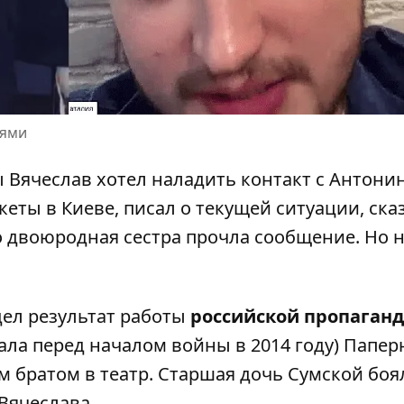
лями
Вячеслав хотел наладить контакт с Антони
еты в Киеве, писал о текущей ситуации, ска
то двоюродная сестра прочла сообщение. Но 
дел результат работы
российской пропаган
хала перед началом войны в 2014 году) Папер
 братом в театр. Старшая дочь Сумской боя
Вячеслава.