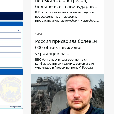
пережил 20 обстрелов,
больше всего авиаударов
КАБ-250
В Краматорске из-за вражеских ударов
повреждены частные дома,
инфраструктура, автомобили и автобус, а
всего за сутки на Донетчине погиб один
человек и еще 15 получили ранения
14:43
Россия присвоила более 34
000 объектов жилья
украинцев на
оккупированных
BBC Verify насчитала десятки тысяч
конфискованных квартир, домов и дач
территориях -
украинцев в "новых регионах" России
расследование BBC