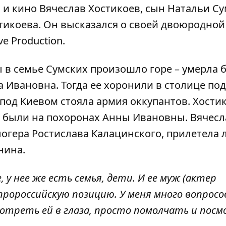
 и кино Вячеслав Хостикоев, сын Натальи С
стикоева. Он высказался о своей двоюродной
ve Production
.
в семье Сумских произошло горе – умерла 
а Ивановна. Тогда ее хоронили в столице под
под Киевом стояла армия оккупантов. Хости
не были на похоронах Анны Ивановны. Вячесл
огера Ростислава Калацинского, прилетела 
нина.
 у нее же есть семья, дети. И ее муж (актер
пророссийскую позицию. У меня много вопросов
мотреть ей в глаза, просто помолчать и пос