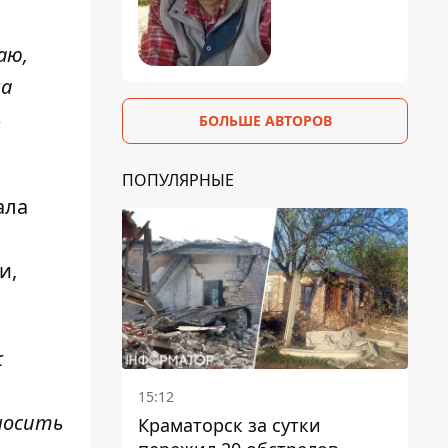
аю,
на
ь
БОЛЬШЕ АВТОРОВ
ПОПУЛЯРНЫЕ
ала
и,
ж
15:12
оносить
Краматорск за сутки