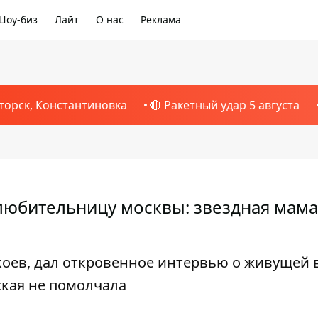
Шоу-биз
Лайт
О нас
Реклама
торск, Константиновка
🔴 Ракетный удар 5 августа
 любительницу москвы: звездная мама
коев, дал откровенное интервью о живущей 
ская не помолчала