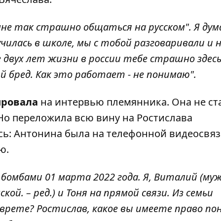
 мне так страшно общаться на русском". Я дум
училась в школе, мы с тобой разговаривали и 
ле двух лет жизни в россии тебе страшно здес
й бред. Как это работает - не понимаю".
ировала
на интервью племянника. Она не ст
Но переложила всю вину на Ростислава
сь: Антонина была на телефонной видеосвяз
ю.
бомбами 01 марта 2022 года. Я, Виталий (му
ской. – ред.) и Тоня на прямой связи. Из семьи
ы врете? Ростислав, какое вы имеете право п