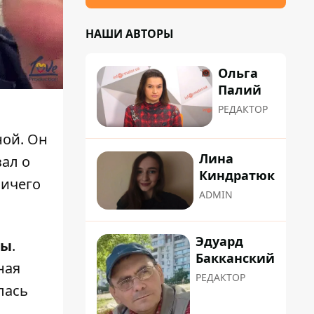
НАШИ АВТОРЫ
Ольга
Палий
РЕДАКТОР
ной. Он
Лина
зал о
Киндратюк
ничего
ADMIN
Эдуард
ды
.
Бакканский
ная
РЕДАКТОР
лась