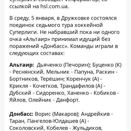
ссылкой на
hsl.com.ua
.
В среду, 5 января, в Дружковке состоялся
поединок седьмого тура хоккейной
Суперлиги. Не набравший пока ни одного
очка «Альтаир» принимал идущий без
поражений «Донбасс». Команды играли в
следующих составах:
Альтаир:
Дьяченко (Печорин); Буценко (К)
- Реснянский, Мельник - Папуна, Раскин -
Бортников, Терёшин; Коренчук (А) -
Крикля - Кочетков, Трандафилов (А) -
Дубский - Сидоренко, Ханенко - Кобиков -
Яйлов, Олейник - Данфорт.
Донбасс:
Ворис (Макаров); Андрейкив -
Таран, Пангелов-Юлдашев (А) -
Соколовский, Кобелев - Жульдиков,