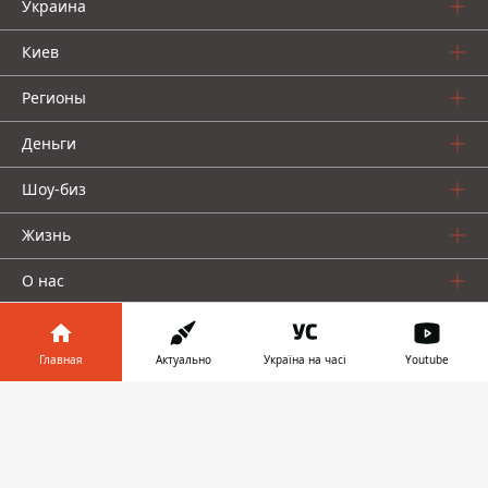
Украина
Киев
Регионы
Деньги
Шоу-биз
Жизнь
О нас
Главная
Актуально
Україна на часі
Youtube
Информатор в
Скачать
телефоне
👉
Информатор проекты
Столица
Ваши финансы
Авто
Geek