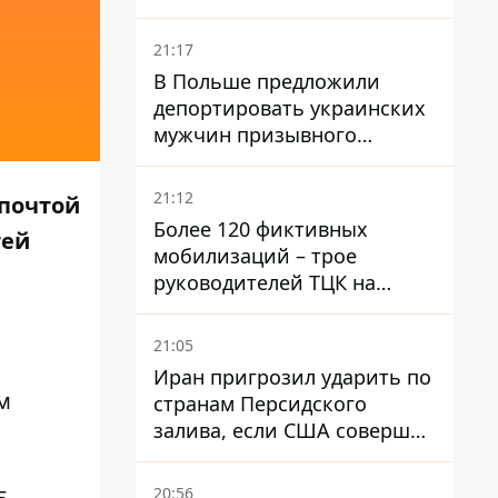
National Security Journal
21:17
В Польше предложили
депортировать украинских
мужчин призывного
возраста - кого это может
затронуть
21:12
 почтой
Более 120 фиктивных
тей
мобилизаций – трое
руководителей ТЦК на
Волыни и Буковине
получили подозрения за
21:05
фейковые отчеты
Иран пригрозил ударить по
м
странам Персидского
залива, если США совершат
хотя бы одну атаку - Reuters
20:56