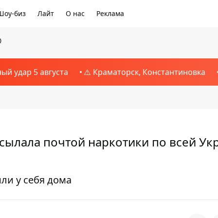
Шоу-биз
Лайт
О нас
Реклама
0
ный удар 5 августа
⚠️ Краматорск, Константиновка
сылала почтой наркотики по всей Ук
ли у себя дома