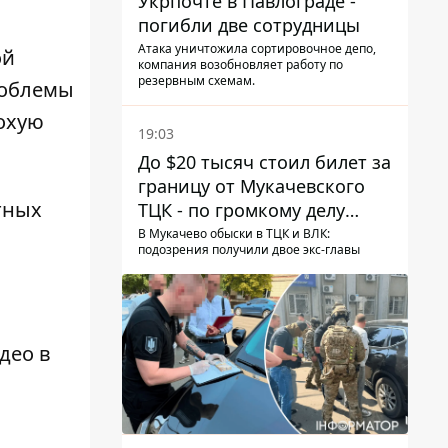
Укрпочте в Павлограде -
погибли две сотрудницы
Атака уничтожила сортировочное депо,
ой
компания возобновляет работу по
резервным схемам.
роблемы
охую
19:03
До $20 тысяч стоил билет за
границу от Мукачевского
тных
ТЦК - по громкому делу
первые подозрения
В Мукачево обыски в ТЦК и ВЛК:
подозрения получили двое экс-главы
получили двое бывших
руководителей
део
в