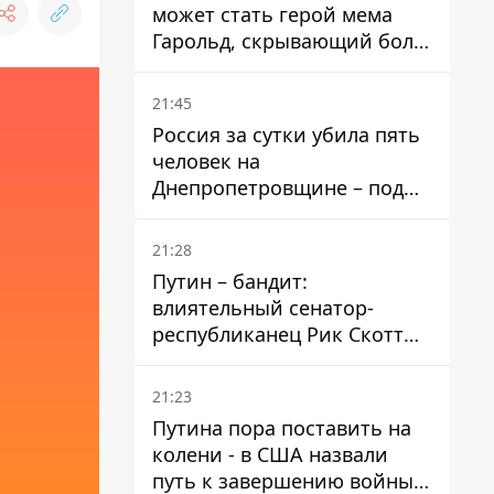
может стать герой мема
Гарольд, скрывающий боль
– он возглавил народное
голосование
21:45
Россия за сутки убила пять
человек на
Днепропетровщине – под
ударами оказались пять
районов области
21:28
Путин – бандит:
влиятельный сенатор-
республиканец Рик Скотт
призвал Конгресс привлечь
РФ к ответственности за
21:23
войну в Украине
Путина пора поставить на
колени - в США назвали
путь к завершению войны -