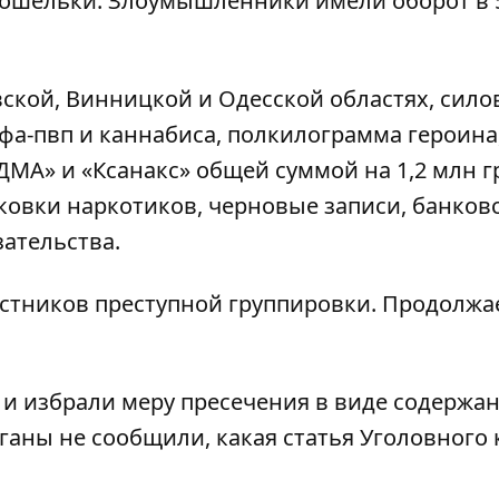
кошельки. Злоумышленники имели оборот в 
вской, Винницкой и Одесской областях, сило
фа-пвп и каннабиса, полкилограмма героина
ДМА» и «Ксанакс» общей суммой на 1,2 млн г
ковки наркотиков, черновые записи, банков
ательства.
астников преступной группировки. Продолжа
 избрали меру пресечения в виде содержан
аны не сообщили, какая статья Уголовного 