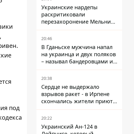
5
Украинские нардепы
раскритиковали
перезахоронение Мельника
вики
из-за риска
,
дипломатической изоляции
20:46
ривен.
В Гданьске мужчина напал
на украинца и двух поляков
ские
– называл бандеровцами и
вел себя агрессивно
20:38
ется
Сердце не выдержало
взрывов ракет - в Ирпене
скончались жители приюта
ия под
для собак с инвалидностью
кодекса
20:22
Украинский Ан-124 в
Лейпциге, который