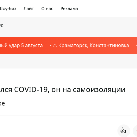
Шоу-биз
Лайт
О нас
Реклама
20
ный удар 5 августа
⚠️ Краматорск, Константиновка
ся COVID-19, он на самоизоляции
ое
👍