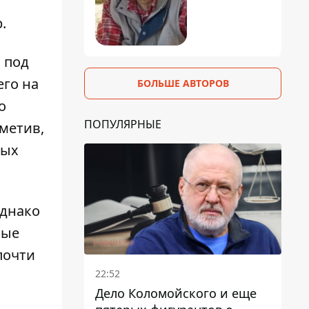
р
.
 под
го на
БОЛЬШЕ АВТОРОВ
о
ПОПУЛЯРНЫЕ
метив,
ных
однако
вые
почти
22:52
Дело Коломойского и еще