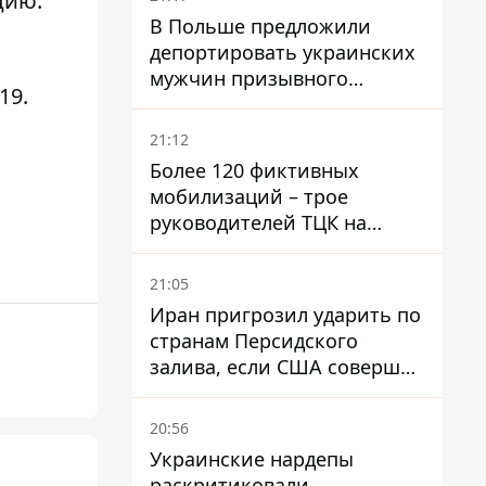
цию.
В Польше предложили
депортировать украинских
мужчин призывного
19.
возраста - кого это может
затронуть
21:12
Более 120 фиктивных
мобилизаций – трое
руководителей ТЦК на
Волыни и Буковине
получили подозрения за
21:05
фейковые отчеты
Иран пригрозил ударить по
странам Персидского
залива, если США совершат
хотя бы одну атаку - Reuters
20:56
Украинские нардепы
раскритиковали