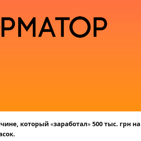
жчине, который
«
заработал
»
500 тыс. грн на
сок.