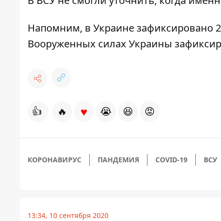
В ВСУ не смогли уточнить, когда име
Напомним,
в Украине зафиксировано 2
Вооруженных силах Украины зафиксиро
♥
👍
🔥
😭
😆
😡
КОРОНАВИРУС
ПАНДЕМИЯ
COVID-19
ВСУ
13:34, 10 сентября 2020