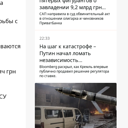
пятерых фигурантов о
а
завладении 9,2 млрд грн
ПриватБанка направили в
САП направила в суд обвинительный акт
в отношении олигарха и чиновников
рьбы с
суд
ПриватБанка
22:33
иваются
На шаг к катастрофе –
Путин начал ломать
независимость
собственного Центробанка,
Bloomberg раскрыл, как Кремль впервые
яч грн
публично продавил решение регулятора
заставив снизить базовую
по ставке.
ставку
СУ