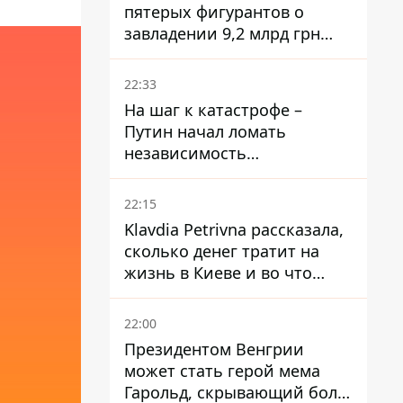
пятерых фигурантов о
завладении 9,2 млрд грн
ПриватБанка направили в
суд
22:33
На шаг к катастрофе –
Путин начал ломать
независимость
собственного Центробанка,
заставив снизить базовую
22:15
ставку
Klavdia Petrivna рассказала,
сколько денег тратит на
жизнь в Киеве и во что
вкладывает миллионы
22:00
Президентом Венгрии
может стать герой мема
Гарольд, скрывающий боль