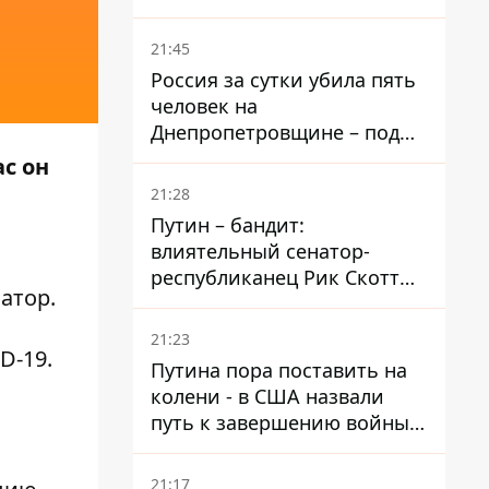
– он возглавил народное
голосование
21:45
Россия за сутки убила пять
человек на
Днепропетровщине – под
ударами оказались пять
с он
районов области
21:28
Путин – бандит:
влиятельный сенатор-
республиканец Рик Скотт
атор
.
призвал Конгресс привлечь
РФ к ответственности за
21:23
войну в Украине
D-19.
Путина пора поставить на
колени - в США назвали
путь к завершению войны -
National Security Journal
21:17