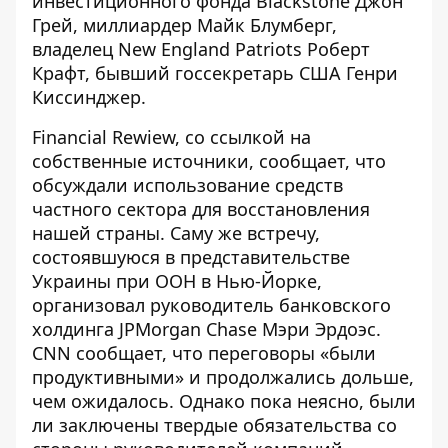
инвестиционного фонда Blackstone
Джон
Грей, миллиардер Майк Блумберг,
владелец New England Patriots Роберт
Крафт, бывший госсекретарь США Генри
Киссинджер.
Financial Rewiew, со ссылкой на
собственные источники, сообщает, что
обсуждали использование средств
частного сектора для восстановления
нашей страны. Саму же встречу,
состоявшуюся в представительстве
Украины при ООН в Нью-Йорке,
организовал руководитель банковского
холдинга
JPMorgan Chase
Мэри Эрдоэс.
CNN сообщает, что переговоры «
были
продуктивными
» и продолжались дольше,
чем ожидалось. Однако пока неясно, были
ли заключены твердые обязательства со