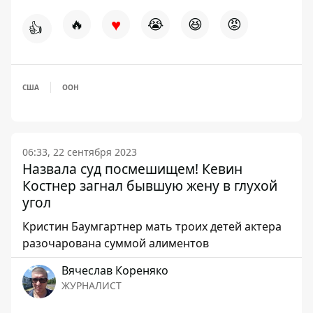
♥
🔥
😭
😆
😡
👍
США
ООН
06:33, 22 сентября 2023
Назвала суд посмешищем! Кевин
Костнер загнал бывшую жену в глухой
угол
Кристин Баумгартнер мать троих детей актера
разочарована суммой алиментов
Вячеслав Кореняко
ЖУРНАЛИСТ