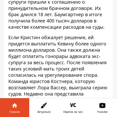
супруги пришли к соглашению о
принудительном
брачном договоре
. Их
брак длился 18 лет. Баумгартнер в итоге
получила более 400 тысяч долларов в
качестве компенсации расходов на суды.
Если Кристин обжалует решение, ей
придется выплатить
Кевину
более
одного
миллиона долларов.
Она также должна
будет оплатить гонорары адвоката экс-
супруга за весь процесс. После появления
таких условий мать троих детей
согласилась на урегулирование спора.
Команда юристов Костнера, которую
возглавляет Лора Вассер, выиграла серию
судов. Недавно она представила
документы, в которых говорится, что
ежемесячные обязательства актера перед
детьми должны составлять 63 тыс. долл.
Главная
Актуально
Україна на часі
Youtube