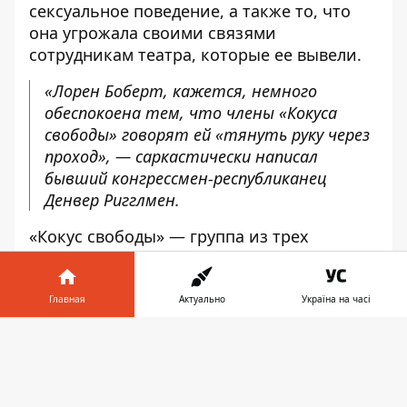
сексуальное поведение, а также то, что
она угрожала своими связями
сотрудникам театра, которые ее вывели.
«Лорен Боберт, кажется, немного
обеспокоена тем, что члены «Кокуса
свободы» говорят ей «тянуть руку через
проход», —
саркастически написал
бывший конгрессмен-республиканец
Денвер Ригглмен.
«Кокус свободы» — группа из трех
десятков ультраправых республиканцев в
Палате представителей, одним из лидеров
которых является Беберт — из-за
Главная
Актуально
Україна на часі
скандала потерпела тяжелый удар. В
Информатор в
конце концов, 36-летняя конгрессмен
Скачать
телефоне
👉
вынуждена была извиняться перед
согражданами и однопартийцами. Поздно