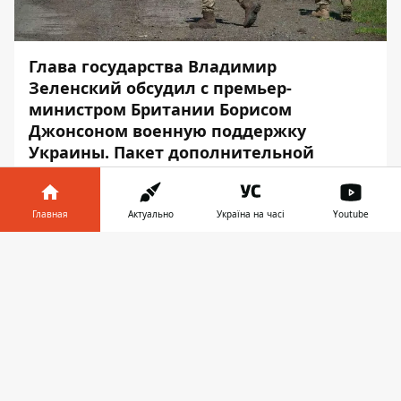
Глава государства Владимир
Зеленский обсудил с премьер-
министром Британии Борисом
Джонсоном военную поддержку
Украины. Пакет дополнительной
помощи будет включать артиллерию,
ракеты и беспилотники.
Главная
Актуально
Україна на часі
Youtube
Об этом сообщает
Информатор
со
Информатор в
ссылкой на
сайт
британского
Скачать
телефоне
👉
правительства.
Согласно сообщению канцелярии,
военная помощь Британии Украине будет
содержать:
дальнобойную артиллерию,