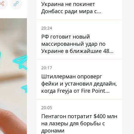
Украина не покинет
Донбасс ради мира с
Россией
20:24
РФ готовит новый
массированный удар по
Украине в ближайшие 48
часов – разведка США
20:17
Штиллерман опроверг
фейки и установил дедлайн,
когда Freyja от Fire Point
полноценно заработает
против баллистики
20:05
Пентагон потратит $400 млн
на лазеры для борьбы с
дронами