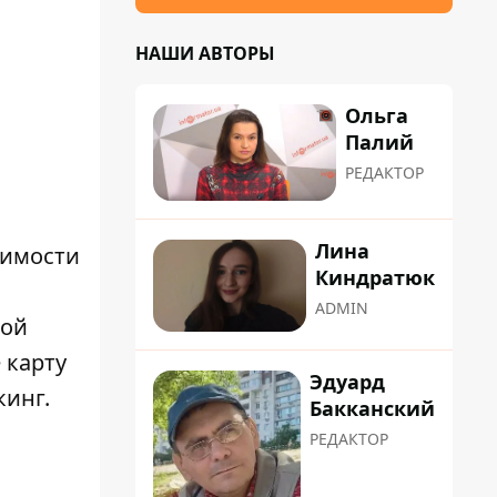
НАШИ АВТОРЫ
Ольга
Палий
РЕДАКТОР
Лина
димости
Киндратюк
ADMIN
ной
 карту
Эдуард
кинг.
Бакканский
РЕДАКТОР