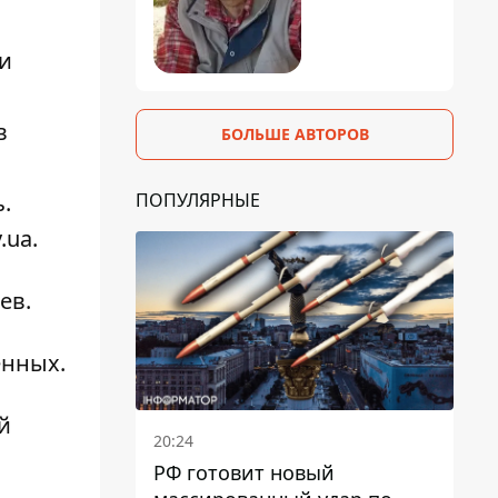
и
в
БОЛЬШЕ АВТОРОВ
ПОПУЛЯРНЫЕ
ь
.
.ua.
ев.
енных
.
й
20:24
РФ готовит новый