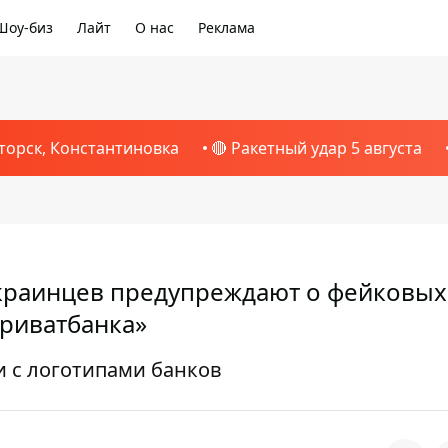
Шоу-биз
Лайт
О нас
Реклама
торск, Константиновка
🔴 Ракетный удар 5 августа
украинцев предупреждают о фейковых
Приватбанка»
 с логотипами банков