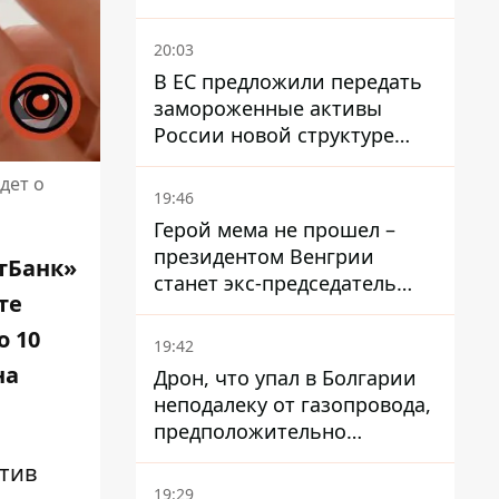
20:03
В ЕС предложили передать
замороженные активы
России новой структуре
блока
дет о
19:46
Герой мема не прошел –
президентом Венгрии
тБанк»
станет экс-председатель
те
Верховного Суда, которого
критиковал Орбан.
о 10
19:42
на
Дрон, что упал в Болгарии
неподалеку от газопровода,
предположительно
украинский - Минобороны
етив
страны
19:29