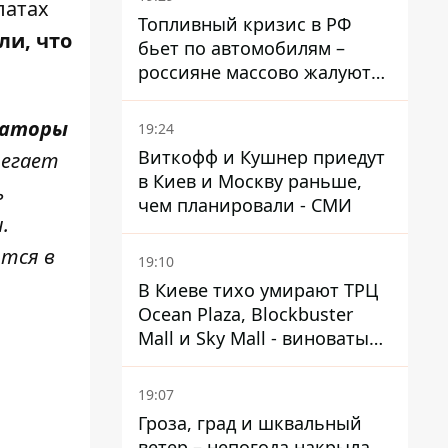
латах
Топливный кризис в РФ
ли, что
бьет по автомобилям –
россияне массово жалуются
на поломки из-за
некачественного бензина
раторы
19:24
Виткофф и Кушнер приедут
регает
в Киев и Москву раньше,
ь
чем планировали - СМИ
.
ится в
19:10
В Киеве тихо умирают ТРЦ
Ocean Plaza, Blockbuster
Mall и Sky Mall - виноваты
ленивые менеджеры и
каннибализм
19:07
Гроза, град и шквальный
ветер – непогода накрыла