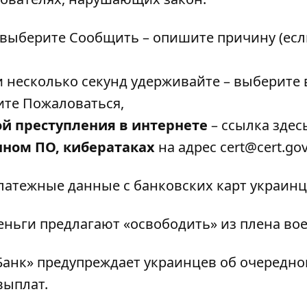
 выберите Сообщить – опишите причину (есл
 несколько секунд удерживайте – выберите 
ите Пожаловаться,
ой преступления в интернете
– ссылка
здес
нном ПО, кибератаках
на адрес cert@cert.gov
атежные данные с банковских карт
украинц
еньги предлагают «освободить» из плена во
Банк»
предупреждает украинцев об очередно
выплат.