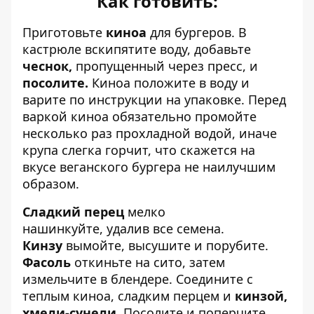
Как готовить:
Приготовьте
киноа
для бургеров. В
кастрюле вскипятите воду, добавьте
чеснок,
пропущенный через пресс, и
посолите.
Киноа положите в воду и
варите по инструкции на упаковке. Перед
варкой киноа обязательно промойте
несколько раз прохладной водой, иначе
крупа слегка горчит, что скажется на
вкусе веганского бургера не наилучшим
образом.
Сладкий перец
мелко
нашинкуйте, удалив все семена.
Кинзу
вымойте, высушите и порубите.
Фасоль
откиньте на сито, затем
измельчите в блендере. Соедините с
теплым киноа, сладким перцем и
кинзой,
хмели-сунели.
Посолите и поперчите.