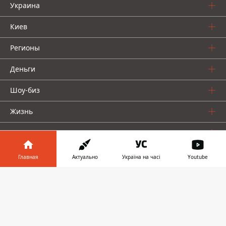
Украина
Киев
Регионы
Деньги
Шоу-биз
Жизнь
О нас
Главная
Актуально
Україна на часі
Youtube
Информатор в
Скачать
телефоне
👉
Информатор проекты
Столица
Ваши финансы
Авто
Geek