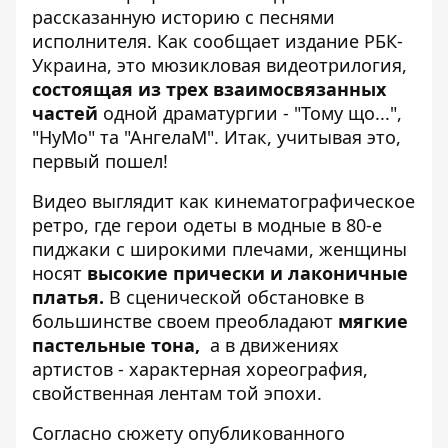
рассказанную историю с песнями
исполнителя. Как сообщает издание
РБК-
Украина
, это мюзикловая видеотрилогия,
состоящая из трех взаимосвязанных
частей
одной драматургии - "Тому що...",
"НуМо" та "АнгелаМ". Итак, учитывая это,
первый пошел!
Видео выглядит как кинематографическое
ретро, ​​где герои одеты в модные в 80-е
пиджаки с широкими плечами, женщины
носят
высокие прически и лаконичные
платья.
В сценической обстановке в
большинстве своем преобладают
мягкие
пастельные тона,
а в движениях
артистов - характерная хореография,
свойственная лентам той эпохи.
Согласно сюжету опубликованного