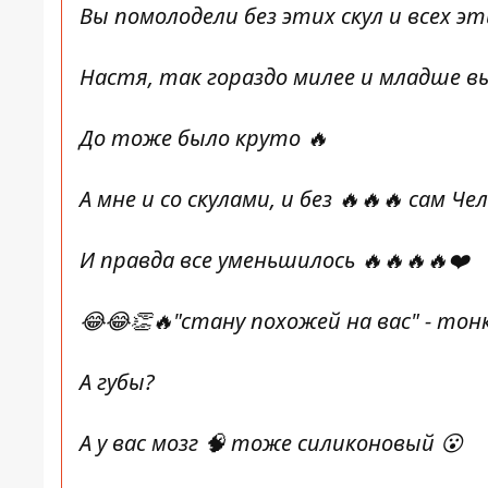
Вы помолодели без этих скул и всех э
Настя, так гораздо милее и младше в
До тоже было круто 🔥
А мне и со скулами, и без 🔥🔥🔥 сам Ч
И правда все уменьшилось 🔥🔥🔥🔥❤️
😂😂👏🔥"стану похожей на вас" - тон
А губы?
А у вас мозг 🧠 тоже силиконовый 😮