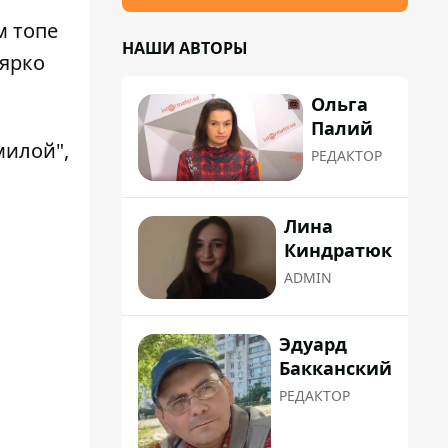
м топе
НАШИ АВТОРЫ
 ярко
Ольга
Палий
милой",
РЕДАКТОР
Лина
Киндратюк
ADMIN
Эдуард
Бакканский
РЕДАКТОР