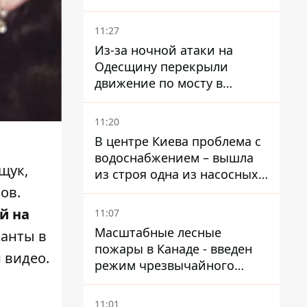
11:27
Из-за ночной атаки на
Одесщину перекрыли
движение по мосту в
Маяках - подробности от
ГНСУ
11:20
В центре Киева проблема с
водоснабжением – вышла
щук,
из строя одна из насосных
станций
ов.
й на
11:07
Масштабные лесные
ланты в
пожары в Канаде - введен
 видео.
режим чрезвычайного
положения, выехали более
20 тысяч человек
11:01