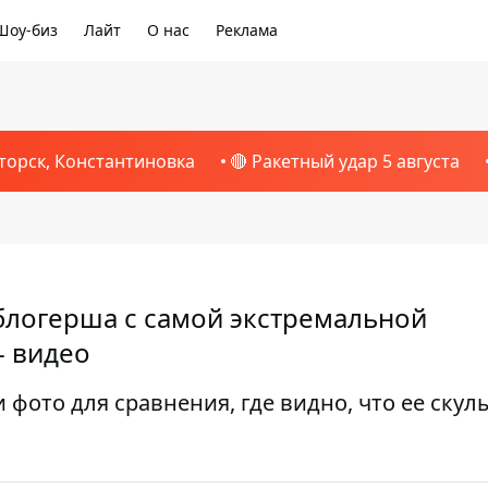
Шоу-биз
Лайт
О нас
Реклама
торск, Константиновка
🔴 Ракетный удар 5 августа
 блогерша с самой экстремальной
- видео
фото для сравнения, где видно, что ее скул