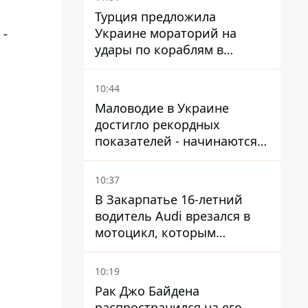
Турция предложила
 -
Украине мораторий на
удары по кораблям в
Черном море
10:44
Маловодие в Украине
достигло рекордных
показателей - начинаются
ограничения
водоснабжения
10:37
В Закарпатье 16-летний
водитель Audi врезался в
мотоцикл, которым
управлял 10-летний
мальчик
10:19
Рак Джо Байдена
распространился на его