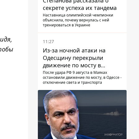
Степанова рассказала о
секрете успеха их тандема
Наставница олимпийской чемпионки
объяснила, почему вернулась с ней
тренироваться в Украине
идя,
11:27
чтобы
Из-за ночной атаки на
Одесщину перекрыли
движение по мосту в
Маяках - подробности от
После удара РФ 9 августа в Маяках
остановили движение по мосту, в Одессе -
ГНСУ
отключение света и транспорта