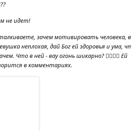
??
м не идет!
дталкиваете, зачем мотивировать человека, в
евушка неплохая, дай Бог ей здоровья и ума, 
м. Что в ней - вау огонь шикарно? 🤦‍♀️🤦‍♀️ Ей
 говорится в комментариях.