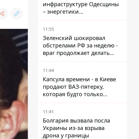
инфраструктуре Одесщины
– энергетики
восстанавливают свет
11:55
Зеленский шокировал
обстрелами РФ за неделю -
враг продолжает делать
ставку на баллистический
террор
11:44
Капсула времени - в Киеве
продают ВАЗ-пятерку,
которая будто только
сошла с конвейера
11:41
Болгария вызвала посла
Украины из-за взрыва
дрона у границы