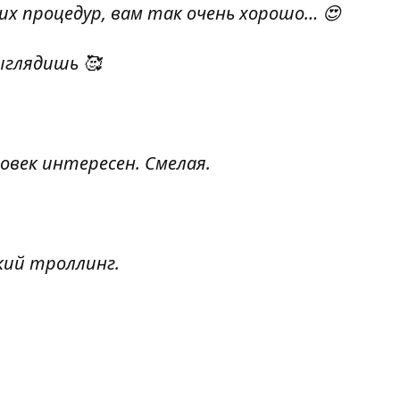
тих процедур, вам так очень хорошо… 😍
ыглядишь 🥰
еловек интересен. Смелая.
кий троллинг.