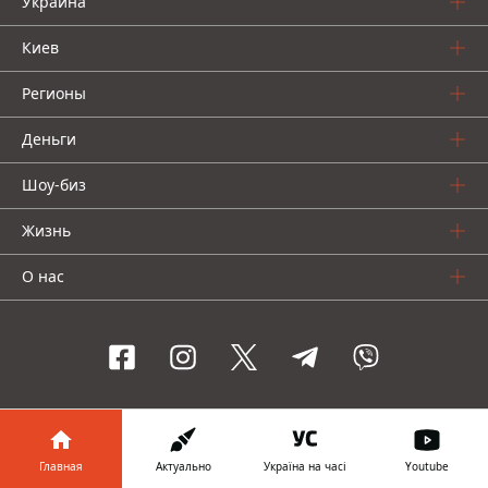
Украина
Киев
Регионы
Деньги
Шоу-биз
Жизнь
О нас
Информатор проекты
Главная
Актуально
Україна на часі
Youtube
Столица
Ваши финансы
Авто
Geek