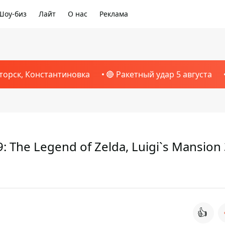
Шоу-биз
Лайт
О нас
Реклама
торск, Константиновка
🔴 Ракетный удар 5 августа
 The Legend of Zelda, Luigi`s Mansion 
👍