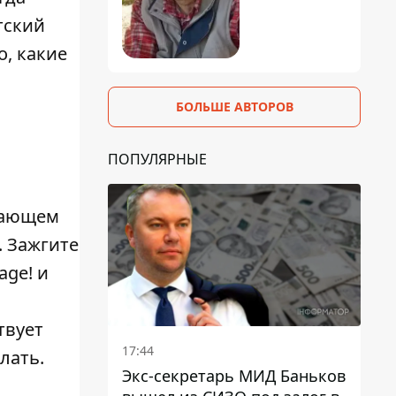
тский
, какие
БОЛЬШЕ АВТОРОВ
ПОПУЛЯРНЫЕ
ясающем
. Зажгите
age! и
твует
17:44
лать.
Экс-секретарь МИД Баньков