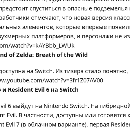
предстоит спуститься в опасные подземелья 
работчики отмечают, что новая версия клас
льных элементов, которые впервые появил
двухмерных платформеров, и персонажи не из
e.com/watch?v=kAYBbb_LWUk
d of Zelda: Breath of the Wild
доступна на Switch. Из тизера стало понятно,
ww.youtube.com/watch?v=3fr1Z07AV00
5 и Resident Evil 6 на
Switch
Evil 6 выйдут на Nintendo Switch. На гибридно
t Evil. В частности, доступны или готовятся 
ent Evil 7 (в облачном варианте), первая Resident