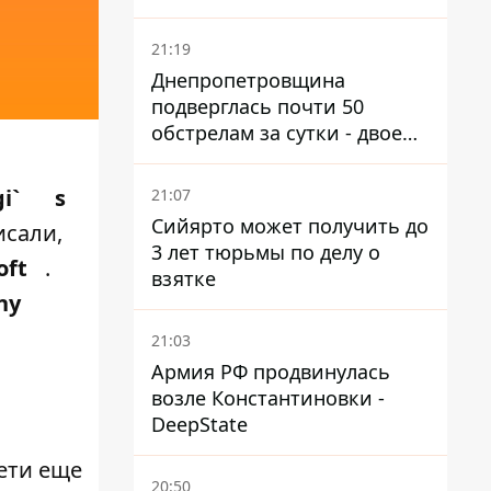
21:19
Днепропетровщина
подверглась почти 50
обстрелам за сутки - двое
погибших, шесть
пострадавших
i`
s
21:07
Сийярто может получить до
исали,
3 лет тюрьмы по делу о
oft
.
взятке
ny
21:03
Армия РФ продвинулась
возле Константиновки -
DeepState
сети еще
20:50