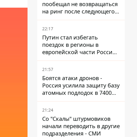
пообещал не возвращаться
на ринг после следующего
боя
22:17
Путин стал избегать
поездок в регионы в
европейской части России,
куда регулярно долетают
дроны
21:57
Боятся атаки дронов -
Россия усилила защиту базу
атомных подлодок в 7400
км от Украины
21:24
Со "Скалы" штурмовиков
начали переводить в другие
подразделения - СМИ