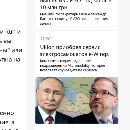
вышел из СИЗО под залог в
10 млн грн
Бывший госсекретарь МИД Александр
Баньков покинул СИЗО после внесения
залога
и Run и
17:20
ь вы
Uklon приобрел сервис
сны" или
электросамокатов e-Wings
упна на
Компания создает отдельное
подразделение Micromobility, которое
возглавят соучредители сервиса
самокатов.
шенно
ие, а