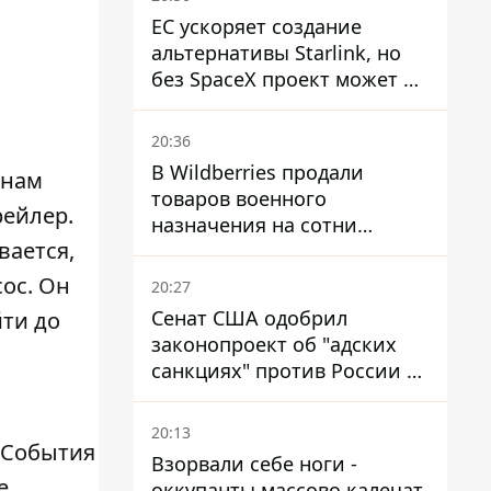
ЕС ускоряет создание
альтернативы Starlink, но
без SpaceX проект может не
обойтись
20:36
В Wildberries продали
 нам
товаров военного
ейлер.
назначения на сотни
вается,
миллионов, но удары ВСУ
изменили ситуацию
ос. Он
20:27
Сенат США одобрил
ти до
законопроект об "адских
санкциях" против России и
Ирана
20:13
. События
Взорвали себе ноги -
е
оккупанты массово калечат