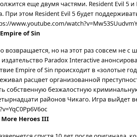
родолжится еще двумя частями. Resident Evil 5 и
а. При этом Resident Evil 5 будет поддерживат
tps://www.youtube.com/watch?v=Mw53SUudvm
Empire of Sin
возвращается, но на этот раз совсем не с 
 издательство Paradox Interactive анонсиров
твие Empire of Sin происходит в «золотые го
ереживал расцвет организованной преступнос
ить собственную безжалостную криминальну
етырнадцати районов Чикаго. Игра выйдет в
h?v=YqC0Pp6V6oc
 More Heroes III
звернется спустя 10 лет после оригинала, ко