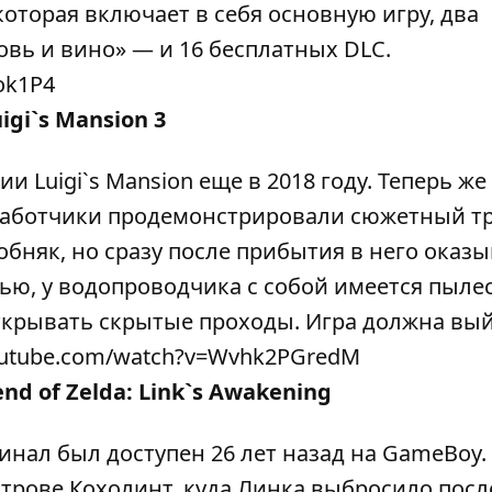
которая включает в себя основную игру, два
вь и вино» — и 16 бесплатных DLC.
ok1P4
igi`s Mansion 3
и Luigi`s Mansion еще в 2018 году. Теперь же
работчики продемонстрировали сюжетный тр
бняк, но сразу после прибытия в него оказы
ью, у водопроводчика с собой имеется пылес
ткрывать скрытые проходы. Игра должна вый
.youtube.com/watch?v=Wvhk2PGredM
nd of Zelda: Link`s Awakening
гинал был доступен 26 лет назад на GameBoy
трове Кохолинт, куда Линка выбросило посл