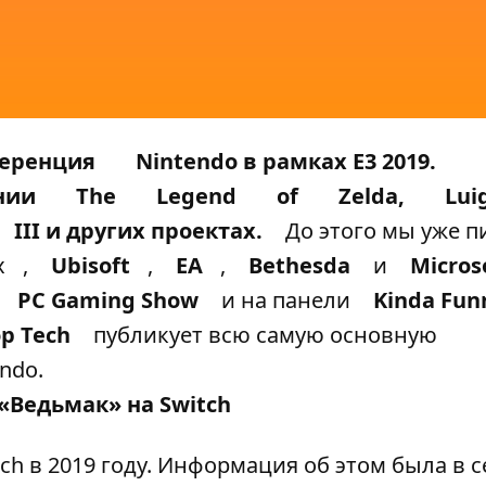
ференция
Nintendo в рамках Е3 2019.
ении
The
Legend
of
Zelda,
Luig
III и других проектах.
До этого мы уже п
x
,
Ubisoft
,
ЕА
,
Bethesda
и
Micros
PC Gaming Show
и на панели
Kinda Fun
р Tech
публикует всю самую основную
ndo.
 «Ведьмак» на
Switch
ch в 2019 году. Информация об этом была в 