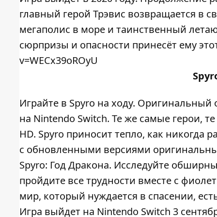
главный герой Трэвис возвращается в сво
мегаполис в море и таинственный летаю
сюрпризы и опасности принесёт ему этот
v=WECx39oROyU
Spyro
Играйте в Spyro на ходу. Оригинальный 
на Nintendo Switch. Те же самые герои, 
HD. Spyro приносит тепло, как никогда ра
с обновленными версиями оригинальных тр
Spyro: Год Дракона. Исследуйте обширны
пройдите все трудности вместе с фиоле
мир, который нуждается в спасении, ест
Игра выйдет на Nintendo Switch 3 сентябр