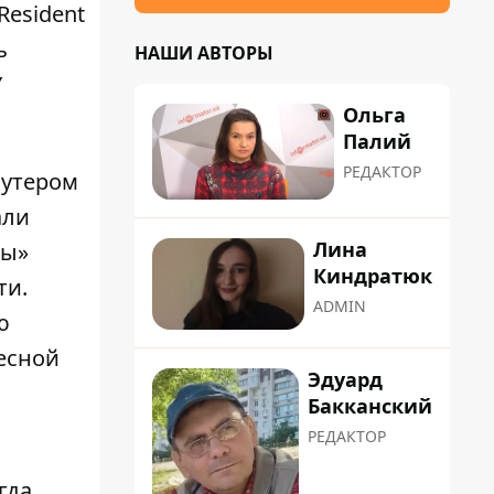
 Resident
ь
НАШИ АВТОРЫ
Y
Ольга
Палий
РЕДАКТОР
шутером
али
Лина
ды»
Киндратюк
ти.
ADMIN
ю
есной
Эдуард
Бакканский
РЕДАКТОР
гда