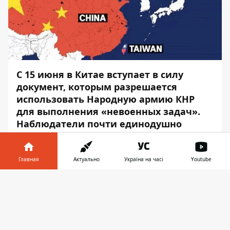
С 15 июня в Китае вступает в силу
документ, которым разрешается
использовать Народную армию КНР
для выполнения «невоенных задач».
Наблюдатели почти единодушно
решили, что это и есть обоснование
начала китайской агрессии против
Тайваня – под видом очередной
Главная
Актуально
Україна на часі
Youtube
спецоперации.
Информатор
даёт по
Информатор в
этой теме несколько более подробную
Скачать
телефоне
👉
трактовку и анализ.
Глава КНР Си Цзиньпин накануне