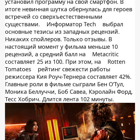
установил программу на свой смартфон. В
итоге невинная шутка обернулась для героев
встречей со сверхъестественными
существами.
Информатор Tech
выбрал
основные тезисы из западных рецензий.
Никаких спойлеров. Только отзывы. В
настоящий момент у фильма меньше 10
рецензий, а средний балл на
Metacritic
составляет 25 из 100. При этом, на
Rotten
Tomatoes
рейтинг свежести работы
режиссера Кия Роуч-Тернера составляет 42%.
Главные роли в фильме сыграли Бен О’Тул,
Моника Беллуччи, Боб Савеа, Кэролайн Форд,
Тесс Хобрич. Длится лента 102 минуты.