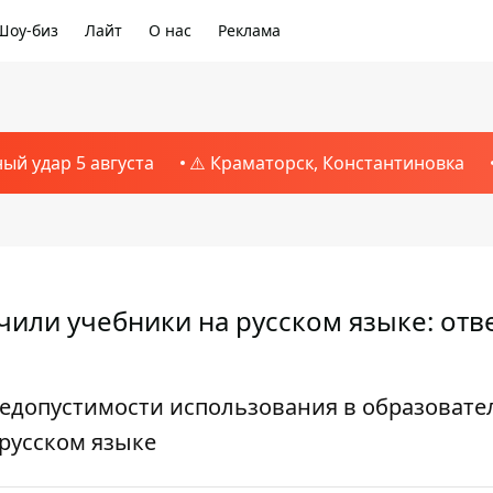
Шоу-биз
Лайт
О нас
Реклама
ный удар 5 августа
⚠️ Краматорск, Константиновка
чили учебники на русском языке: отв
недопустимости использования в образоват
 русском языке