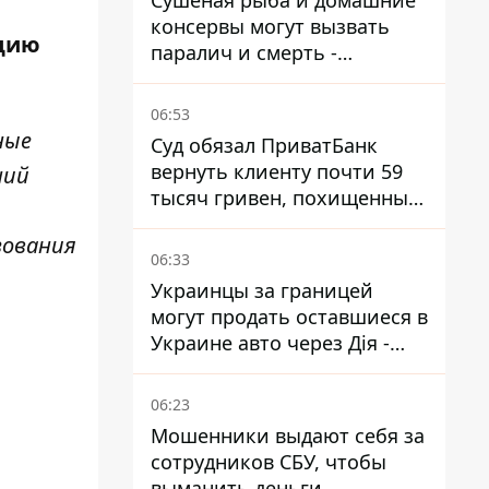
Сушеная рыба и домашние
консервы могут вызвать
ацию
паралич и смерть -
Госрыбагентство
предупреждает о ботулизме
06:53
ные
Суд обязал ПриватБанк
вернуть клиенту почти 59
ний
тысяч гривен, похищенных
мошенниками
зования
06:33
Украинцы за границей
могут продать оставшиеся в
Украине авто через Дія -
МВД
06:23
Мошенники выдают себя за
сотрудников СБУ, чтобы
выманить деньги