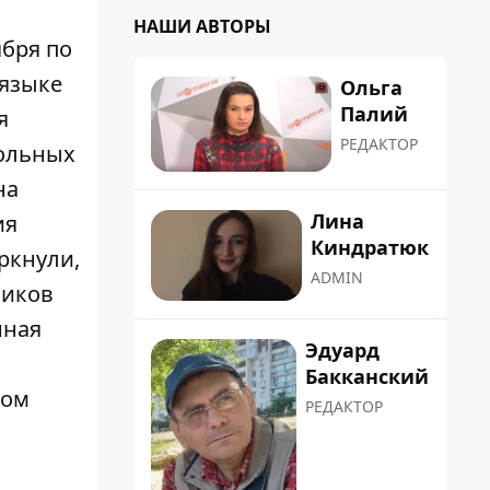
НАШИ АВТОРЫ
ября по
 языке
Ольга
Палий
я
РЕДАКТОР
кольных
на
Лина
ия
Киндратюк
ркнули,
ADMIN
ников
нная
Эдуард
Бакканский
ком
РЕДАКТОР