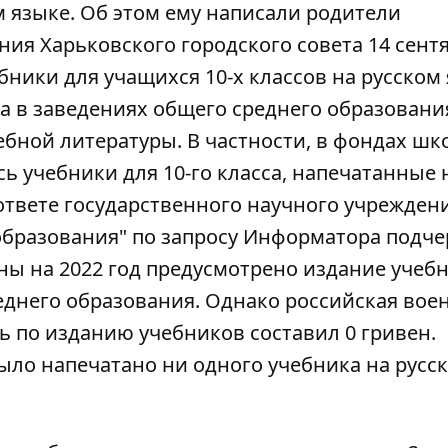
м языке
. Об этом ему написали родители
ия Харьковского городского совета 14 сент
бники для учащихся 10-х классов на русском
ода в заведениях общего среднего образовани
ебной литературы
. В частности, в фондах ш
ь учебники для 10-го класса, напечатанные 
 ответе государственного научного учрежден
бразования" по запросу Информатора подче
ы на 2022 год предусмотрено издание учеб
реднего образования. Однако российская вое
ль по
изданию учебников
составил 0 гривен.
было напечатано ни одного учебника на русс