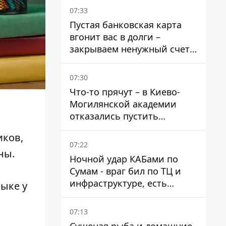
07:33
Пустая банковская карта
вгонит вас в долги –
закрываем ненужный счет
правильно
07:30
Что-то прячут – в Киево-
Могилянской академии
отказались пустить
комиссию по охране
иков,
памятников на территорию
07:22
ны.
Ночной удар КАБами по
Сумам - враг бил по ТЦ и
инфраструктуре, есть
зыке
у
ранены
07:13