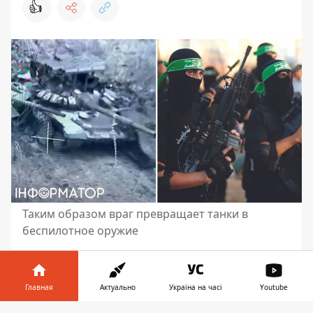
👍
Таким образом враг превращает танки в
беспилотное оружие
Российская армия во время боев под
Авдеевкой Донецкой
применяют тактику
Главная
Актуально
Україна на часі
Youtube
террористов
из «Исламского государства»
(ИГИЛ). В частности, оккупанты