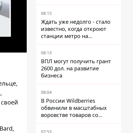
Иерусалимова – мог
погибнуть от взрыва в
08:15
ресторане
Ждать уже недолго - стало
известно, когда откроют
станции метро на
Виноградаре
08:13
ВПЛ могут получить грант
2600 дол. на развитие
бизнеса
ельце,
,
08:04
В России Wildberries
 своей
обвинили в масштабных
воровстве товаров со
складов
Bard,
07:53