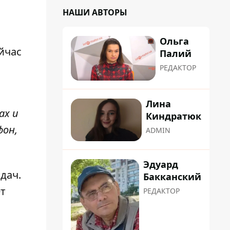
НАШИ АВТОРЫ
Ольга
ейчас
Палий
РЕДАКТОР
Лина
ах и
Киндратюк
фон,
ADMIN
Эдуард
дач.
Бакканский
ет
РЕДАКТОР