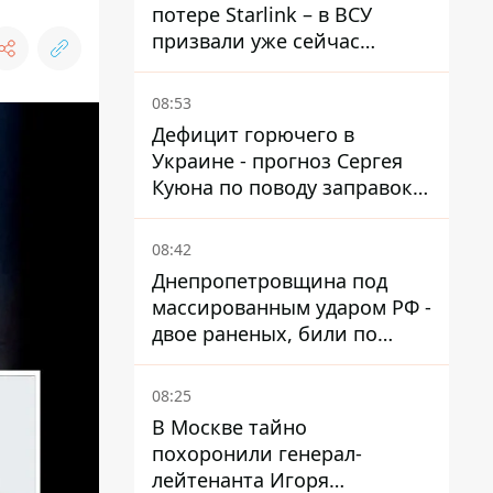
потере Starlink – в ВСУ
призвали уже сейчас
создавать РЭБ против
новой угрозы
08:53
Дефицит горючего в
Украине - прогноз Сергея
Куюна по поводу заправок и
очередей
08:42
Днепропетровщина под
массированным ударом РФ -
двое раненых, били по
Никопольщине и
Синельниковщине
08:25
В Москве тайно
похоронили генерал-
лейтенанта Игоря