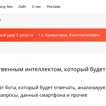
Шоу-биз
Лайт
О нас
Реклама
3
ный удар 5 августа
⚠️ Краматорск, Константиновка
ственным интеллектом, который будет
т бота, который будет отвечать, анализируя
запросы, данные смартфона и прочее