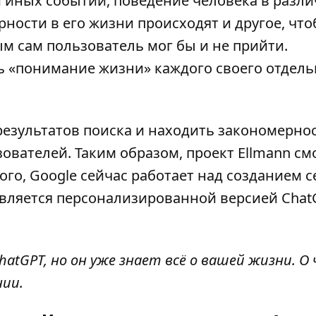
и иных событий, поведение человека в разл
ности в его жизни происходят и другое, чт
м сам пользователь мог бы и не прийти.
ь «понимание жизни» каждого своего отдель
езультатов поиска и находить закономернос
вателей. Таким образом, проект Ellmann см
ого, Google сейчас работает над созданием 
 является персонализированной версией Chat
tGPT, но он уже знает всё о вашей жизни. О 
нии.