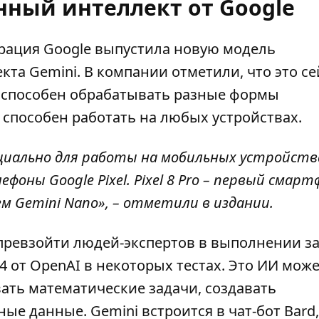
нный интеллект от Google
орация
Google выпустила новую модель
кта Gemini
. В компании отметили, что это с
И способен обрабатывать разные формы
н способен работать на любых устройствах.
ециально для работы на мобильных устройств
оны Google Pixel. Pixel 8 Pro – первый смарт
м Gemini Nano», – отметили в издании.
превзойти людей-экспертов в выполнении за
4 от OpenAI в некоторых тестах. Это ИИ мож
ать математические задачи, создавать
ые данные. Gemini встроится в чат-бот Bard,