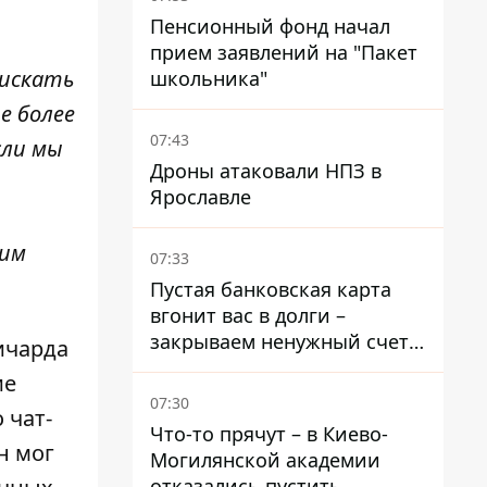
Пенсионный фонд начал
прием заявлений на "Пакет
 искать
школьника"
е более
07:43
сли мы
Дроны атаковали НПЗ в
Ярославле
шим
07:33
Пустая банковская карта
вгонит вас в долги –
закрываем ненужный счет
ичарда
правильно
ие
07:30
 чат-
Что-то прячут – в Киево-
н мог
Могилянской академии
отказались пустить