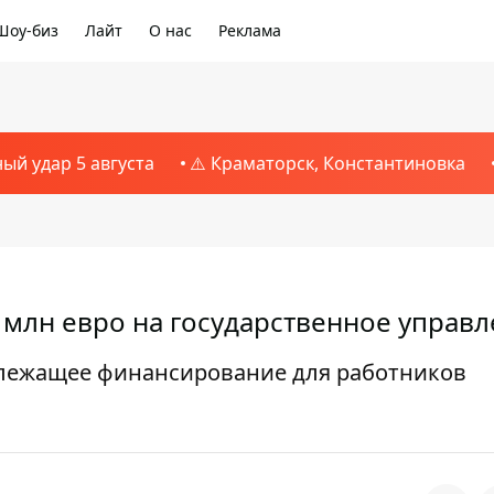
Шоу-биз
Лайт
О нас
Реклама
ный удар 5 августа
⚠️ Краматорск, Константиновка
 млн евро на государственное управ
длежащее финансирование для работников