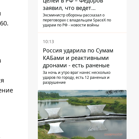
целей в РФ – Федоров
заявил, что ведет
я
переговоры с Илоном
Эксминистр обороны рассказал о
переговорах с владельцем SpaceX по
Маском
60.
ударам по РФ - новости войны
10:13
Россия ударила по Сумам
КАБами и реактивными
в
дронами - есть раненые
За ночь и утро враг нанес несколько
ударов по городу, есть 12 раненых и
ся
разрушение
ение
е