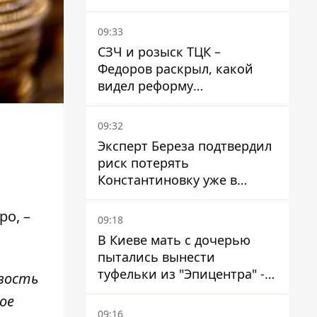
Егоза, которая убивает
диких животных -
09:33
правозащитники бьют
СЗЧ и розыск ТЦК –
тревогу
Федоров раскрыл, какой
видел реформу
мобилизации
09:32
Эксперт Береза ​​подтвердил
риск потерять
Константиновку уже в
ближайшие месяцы
ро, –
09:18
В Киеве мать с дочерью
пытались вынести
туфельки из "Эпицентра" -
вость
суд вынес приговор
ое
09:16