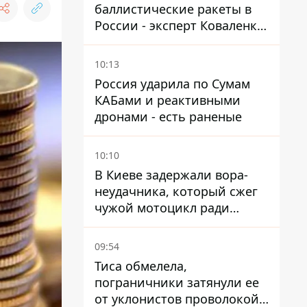
баллистические ракеты в
России - эксперт Коваленко
дал ответ, который вряд ли
понравится украинцам
10:13
Россия ударила по Сумам
КАБами и реактивными
дронами - есть раненые
10:10
В Киеве задержали вора-
неудачника, который сжег
чужой мотоцикл ради
содержимого багажника
09:54
Тиса обмелела,
пограничники затянули ее
от уклонистов проволокой