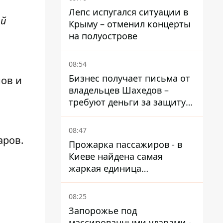
Лепс испугался ситуации в
ый
Крыму – отменил концерты
на полуострове
08:54
Бизнес получает письма от
ов и
владельцев Шахедов –
требуют деньги за защиту
от атак
08:47
аров
.
Прожарка пассажиров - в
Киеве найдена самая
жаркая единица
общественного транспорта
08:25
Запорожье под
массированными ударами -