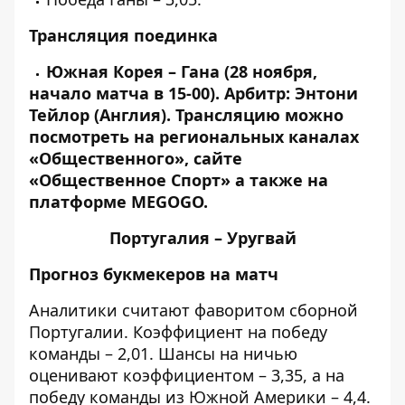
Трансляция поединка
Южная Корея – Гана (28 ноября,
начало матча в 15-00). Арбитр: Энтони
Тейлор (Англия).
Трансляцию можно
посмотреть на региональных каналах
«Общественного», сайте
«Общественное Спорт» а также на
платформе MEGOGO.
Португалия – Уругвай
Прогноз букмекеров на матч
Аналитики считают фаворитом сборной
Португалии. Коэффициент на победу
команды – 2,01. Шансы на ничью
оценивают коэффициентом – 3,35, а на
победу команды из Южной Америки – 4,4.