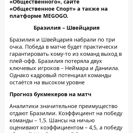
«Общественного», сайте
«Общественное Спорт» а также на
платформе MEGOGO.
Бразилия – Швейцария
Бразилия и Швейцария набрали по три
очка. Победа в матче будет практически
гарантировать кому-то из команд выход в
плей-офф. Бразилия потеряла двух
ключевых игроков – Неймара и Даниила.
Однако кадровый потенциал команды
остаётся на высоком уровне
Прогноз букмекеров на матч
Аналитики значительное преимущество
отдают Бразилии. Коэффициент на победу
команды – 1,5. Шансы на ничью
оценивают коэффициентом – 4,5, а победу