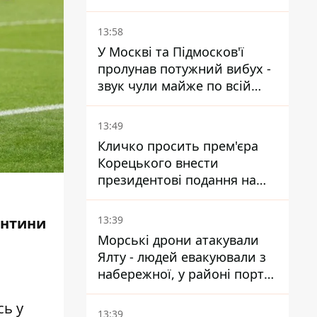
розкрила деталі
13:58
У Москві та Підмосков'ї
пролунав потужний вибух -
звук чули майже по всій
області
13:49
Кличко просить прем'єра
Корецького внести
президентові подання на
звільнення володаря
Троєщини Бахматова
13:39
ентини
Морські дрони атакували
Ялту - людей евакуювали з
набережної, у районі порту
повідомляють про пожежу
сь у
13:39