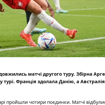
одовжились матчі другого туру. Збірна Арг
у турі
. Франція здолала Данію, а Австралія
тарі пройшли чотири поєдинки. Матчі відбули