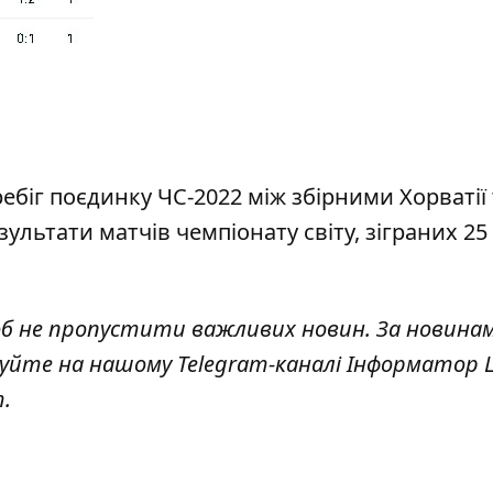
ебіг поєдинку ЧС-2022 між збірними
Хорватії
зультати матчів чемпіонату світу, зіграних
25
об не пропустити важливих новин. За новина
куйте на нашому Telegram-каналі
Інформатор L
т
.