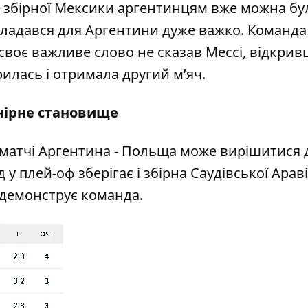
д збірної Мексики аргентинцям вже можна бу
кладався для Аргентини дуже важко. Команд
и своє важливе слово не
сказав Мессі
, відкри
илась і отримала другий м’яч.
нірне становище
 матчі Аргентина - Польща може вирішитися 
у плей-оф зберігає і збірна Саудівської Араві
 демонструє команда.