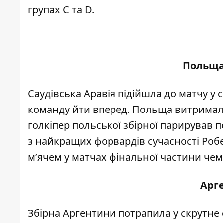
групах С та D.
Польща 
Саудівська Аравія підійшла до матчу у 
команду йти вперед. Польща витримал
голкіпер польської збірної парирував п
з найкращих форвардів сучасності Роб
м’ячем у матчах фінальної частини чемп
Арг
Збірна Аргентини потрапила у скрутне