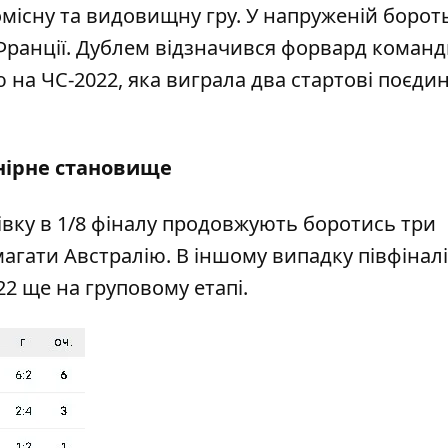
існу та видовищну гру. У напруженій борот
 Франції. Дублем відзначився форвард команд
на ЧС-2022, яка виграла два стартові поєдин
нірне становище
тівку в 1/8 фіналу продовжують боротись три
магати Австралію. В іншому випадку півфіналі
2 ще на груповому етапі.