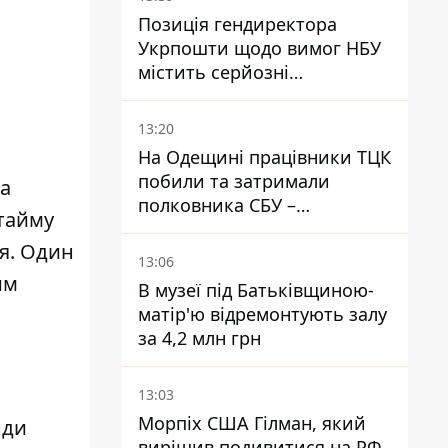
Позиція гендиректора
Укрпошти щодо вимог НБУ
містить серйозні
нестиковки – депутатка
Ольга Василевська-Смаглюк
13:20
На Одещині працівники ТЦК
побили та затримали
ла
полковника СБУ –
 тайму
військовий
ія. Один
13:06
им
В музеї під Батьківщиною-
матір'ю відремонтують залу
за 4,2 млн грн
13:03
Морпіх США Гілман, який
нди
вирішив подивитися на РФ