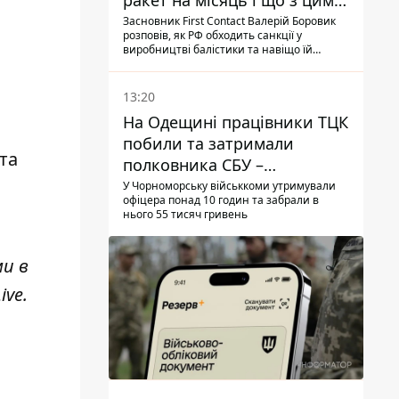
ракет на місяць і що з цим
робити
Засновник First Contact Валерій Боровик
розповів, як РФ обходить санкції у
виробництві балістики та навіщо їй
ракети КНДР
13:20
На Одещині працівники ТЦК
побили та затримали
 та
полковника СБУ –
військовий
У Чорноморську військкоми утримували
офіцера понад 10 годин та забрали в
нього 55 тисяч гривень
ми в
ive
.