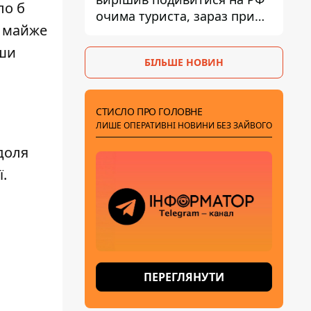
ло б
очима туриста, зараз при
а майже
смерті у вʼязниці, де його
катували та робили інʼєкції
вши
БІЛЬШЕ НОВИН
СТИСЛО ПРО ГОЛОВНЕ
ЛИШЕ ОПЕРАТИВНІ НОВИНИ БЕЗ ЗАЙВОГО
доля
ї.
ПЕРЕГЛЯНУТИ