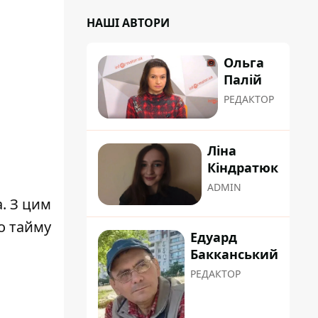
НАШІ АВТОРИ
Ольга
Палій
РЕДАКТОР
Ліна
Кіндратюк
ADMIN
. З цим
о тайму
Едуард
Бакканський
РЕДАКТОР