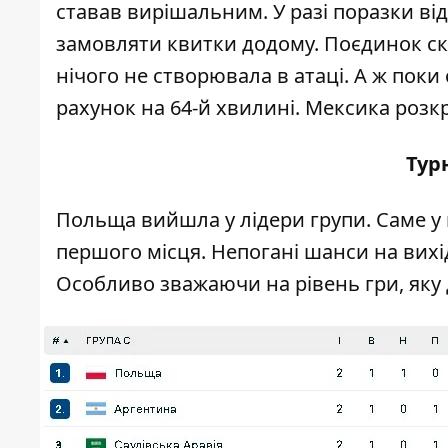
ставав вирішальним. У разі поразки ві
замовляти квитки додому. Поєдинок с
нічого не створювала в атаці. А ж пок
рахунок на 64-й хвилині. Мексика розкр
Тур
Польща вийшла у лідери групи. Саме у
першого місця. Непогані шанси на вихід 
Особливо зважаючи на рівень гри, яку