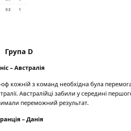
Група
D
ніс – Австралія
-оф кожній з команд необхідна була перемога
ралії. Австралійці забили у середині першог
тримали
переможний результат
.
ранція – Данія