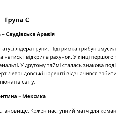
Група С
– Саудівська Аравія
статусі лідера групи. Підтримка трибун змуси
а натиск і
відкрила рахунок
. У кінці першого
енальті. У другому таймі сталась знакова под
ерт Левандовські нарешті відзначився забит
іонатів світу.
ентина – Мексика
 становище. Кожен наступний матч для кома