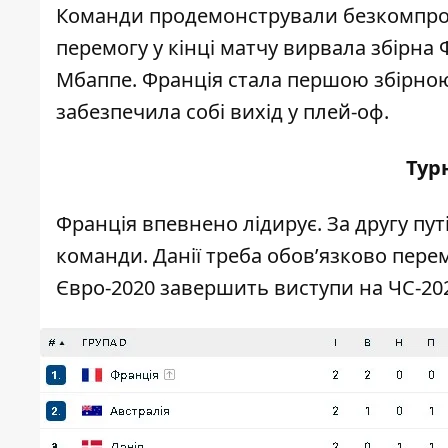
Команди продемонстрували безкомпром
перемогу у кінці матчу вирвала збірна
Мбаппе. Франція стала першою збірною 
забезпечила
собі вихід у плей-оф.
Тур
Франція впевнено лідирує. За другу пу
команди. Данії треба обов’язково пере
Євро-2020 завершить виступи на ЧС-202