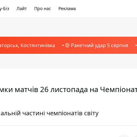
-Біз
Лайт
Про нас
Реклама
аторськ, Костянтинівка
🔴 Ракетний удар 5 серпня
мки матчів 26 листопада на Чемпіонат
альній частині чемпіонатів світу