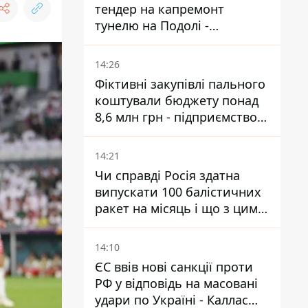
тендер на капремонт
тунелю на Подолі -
триватиме майже два роки
14:26
Фіктивні закупівлі пального
коштували бюджету понад
8,6 млн грн - підприємство
відшкодувало збитки
14:21
Чи справді Росія здатна
випускати 100 балістичних
ракет на місяць і що з цим
робити
14:10
ЄС ввів нові санкції проти
РФ у відповідь на масовані
удари по Україні - Каллас