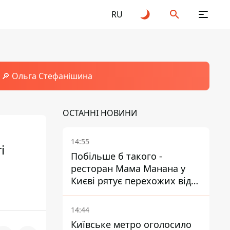
RU
🔎 Ольга Стефанішина
ОСТАННІ НОВИНИ
14:55
і
Побільше б такого -
ресторан Мама Манана у
Києві рятує перехожих від
спеки
14:44
Київське метро оголосило