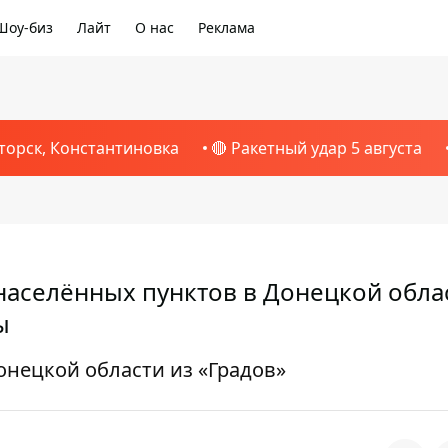
Шоу-биз
Лайт
О нас
Реклама
торск, Константиновка
🔴 Ракетный удар 5 августа
 населённых пунктов в Донецкой обла
ы
онецкой области из «Градов»