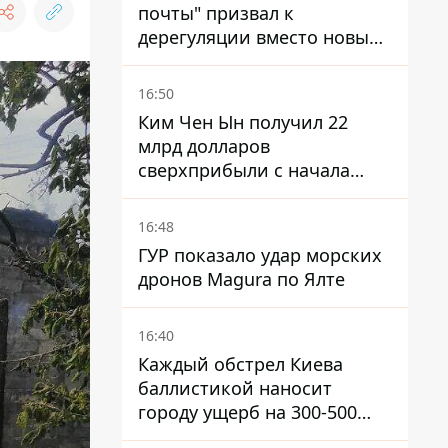
почты" призвал к
дерегуляции вместо новых
налогов - Гетманцев против
16:50
Ким Чен Ын получил 22
млрд долларов
сверхприбыли с начала
войны в Украине -
Bloomberg
16:48
ГУР показало удар морских
дронов Magura по Ялте
16:40
Каждый обстрел Киева
баллистикой наносит
городу ущерб на 300-500
миллионов - Петр