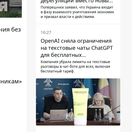
дерегуляции вместо новых
налогов - Гетманцев против
Поперешнюк заявил, что Украина входит
в фазу взаимного уничтожения экономик
и призвал власти к действиям.
ения
без
16:27
OpenAI сняла ограничения
на текстовые чаты ChatGPT
для бесплатных
пользователей
Компания убрала лимиты на текстовые
разговоры в чат-боте для всех, включая
бесплатный тариф.
вникам»