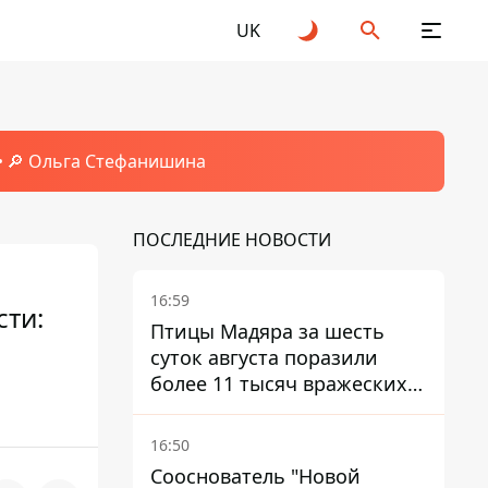
UK
🔎 Ольга Стефанишина
ПОСЛЕДНИЕ НОВОСТИ
16:59
сти:
Птицы Мадяра за шесть
суток августа поразили
более 11 тысяч вражеских
целей и ликвидировали
около двух тысяч
16:50
оккупантов
Сооснователь "Новой