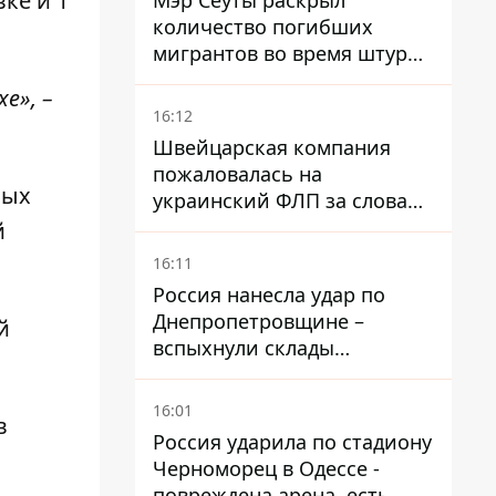
вке и 1
Мэр Сеуты раскрыл
количество погибших
мигрантов во время штурма
границы
е», –
16:12
Швейцарская компания
пожаловалась на
лых
украинский ФЛП за слова
SUN SCRIPTION на упаковке
й
крема - АМКУ наложил
16:11
штраф
Россия нанесла удар по
Днепропетровщине –
й
вспыхнули склады
логистической компании
16:01
в
Россия ударила по стадиону
Черноморец в Одессе -
повреждена арена, есть