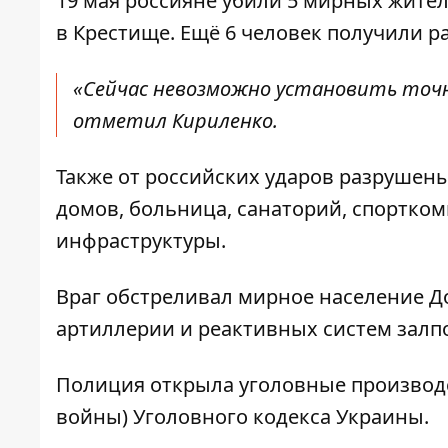
19 мая россияне убили 5 мирных жителей
в Крестище. Ещё 6 человек получили р
«Сейчас невозможно установить точн
отметил Кириленко.
Также от российских ударов разрушен
домов, больница, санаторий, спортком
инфраструктуры.
Враг обстреливал мирное население До
артиллерии и реактивных систем залпо
Полиция открыла уголовные производст
войны) Уголовного кодекса Украины.