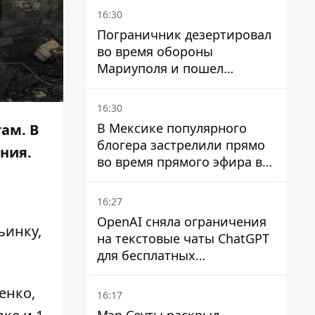
Пантелеев
16:30
Пограничник дезертировал
во время обороны
Мариуполя и пошел
служить в "ДНР" – ему
объявили подозрение,
16:30
грозит пожизненное
В Мексике популярного
ам. В
блогера застрелили прямо
ния.
во время прямого эфира в
TikTok
16:27
OpenAI сняла ограничения
ьинку,
на текстовые чаты ChatGPT
для бесплатных
пользователей
енко,
16:17