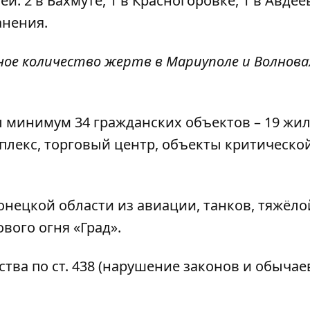
: 2 в Бахмуте, 1 в Красногоровке, 1 в Авдее
анения.
ое количество жертв в Мариуполе и Волновах
ы минимум 34 гражданских объектов – 19 жи
плекс, торговый центр, объекты критическо
нецкой области из авиации, танков, тяжёло
вого огня «Град».
ва по ст. 438 (нарушение законов и обычае