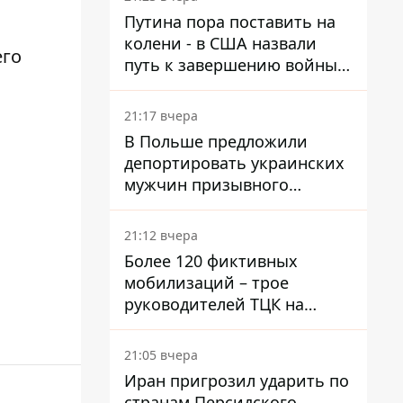
войну в Украине
Путина пора поставить на
колени - в США назвали
его
путь к завершению войны -
National Security Journal
21:17 вчера
В Польше предложили
депортировать украинских
мужчин призывного
возраста - кого это может
затронуть
21:12 вчера
Более 120 фиктивных
мобилизаций – трое
руководителей ТЦК на
Волыни и Буковине
получили подозрения за
21:05 вчера
фейковые отчеты
Иран пригрозил ударить по
странам Персидского