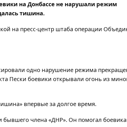
оевики на Донбассе не нарушали режим
далась тишина.
лкой на
пресс-центр
штаба операции Объеди
иксировали одно нарушение режима прекраще
ункта Пески боевики открывали огонь из мин
«тишина»
впервые за долгое время
.
и бывшего члена «ДНР»
. Он помогал боевика