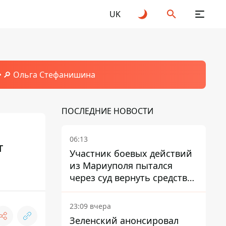
UK
🔎 Ольга Стефанишина
ПОСЛЕДНИЕ НОВОСТИ
06:13
т
Участник боевых действий
из Мариуполя пытался
через суд вернуть средства
субсидии со счета в
Ощадбанке – каким было
23:09 вчера
решение
Зеленский анонсировал