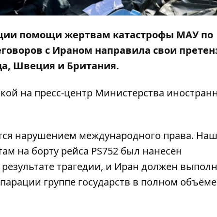
ции помощи жертвам катастрофы МАУ по
говоров с Ираном направила свои претен
да, Швеция и Британия.
лкой на пресс-центр
Министерства иностран
ются нарушением международного права. На
там на борту рейса PS752 был нанесён
результате трагедии, и Иран должен выпол
парации группе государств в полном объёме