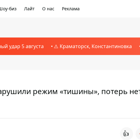
Шоу-биз
Лайт
О нас
Реклама
ный удар 5 августа
⚠️ Краматорск, Константиновка
нарушили режим «тишины», потерь не
👍