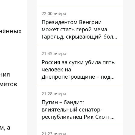
вкладывает миллионы
22:00 вчера
Президентом Венгрии
может стать герой мема
нённых
Гарольд, скрывающий боль
– он возглавил народное
голосование
21:45 вчера
Россия за сутки убила пять
человек на
ния
Днепропетровщине – под
омётов
ударами оказались пять
районов области
21:28 вчера
Путин – бандит:
влиятельный сенатор-
республиканец Рик Скотт
призвал Конгресс привлечь
м, а
РФ к ответственности за
21:23 вчера