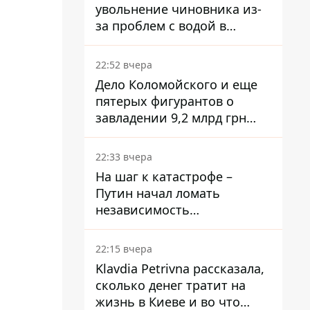
увольнение чиновника из-
за проблем с водой в
Марганце
22:52 вчера
Дело Коломойского и еще
пятерых фигурантов о
завладении 9,2 млрд грн
ПриватБанка направили в
суд
22:33 вчера
На шаг к катастрофе –
Путин начал ломать
независимость
собственного Центробанка,
заставив снизить базовую
22:15 вчера
ставку
Klavdia Petrivna рассказала,
сколько денег тратит на
жизнь в Киеве и во что