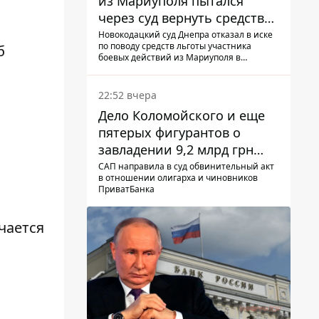
из Мариуполя пытался
через суд вернуть средства
субсидии со счета в
Новокодацкий суд Днепра отказал в иске
по поводу средств льготы участника
б
Ощадбанке – каким было
боевых действий из Мариуполя в
решение
банковском учреждении
22:52 вчера
Дело Коломойского и еще
пятерых фигурантов о
завладении 9,2 млрд грн
ПриватБанка направили в
САП направила в суд обвинительный акт
в отношении олигарха и чиновников
суд
ПриватБанка
чается