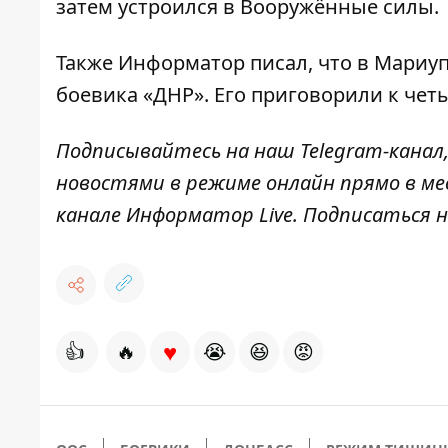
затем устроился в Вооружённые силы.
Также
Информатор
писал, что в Мариу
боевика «ДНР»
. Его приговорили к че
Подписывайтесь на наш
Telegram-канал
новостями в режиме онлайн прямо в ме
канале
Информатор Live
. Подписаться н
♥
👍
🔥
😭
😆
😡