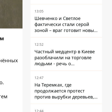
России
13:05
Шевченко и Светлое
фактически стали серой
зоной – враг готовит новые
атаки на Добропольском
им
направлении
12:52
Частный медцентр в Киеве
разоблачили на торговле
нённых
людьми - речь о
суррогатном материнстве
12:47
о.
На Теремках, где
продолжается протест
тем
против вырубки деревьев,
произошла стычка со
спецназом полиции
12:44