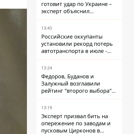
готовит удар по Украине –
эксперт объяснил
настоящее назначение
новой гомельской бригады
13:45
Российские оккупанты
установили рекорд потерь
автотранспорта в июле -
почти 14 тысяч единиц
13:24
Федоров, Буданов и
Залужный возглавили
рейтинг "второго выбора"
украинцев - опрос показал
альтернативные симпатии
13:19
Эксперт призвал бить на
опережение по заводам и
пусковым Цирконов в