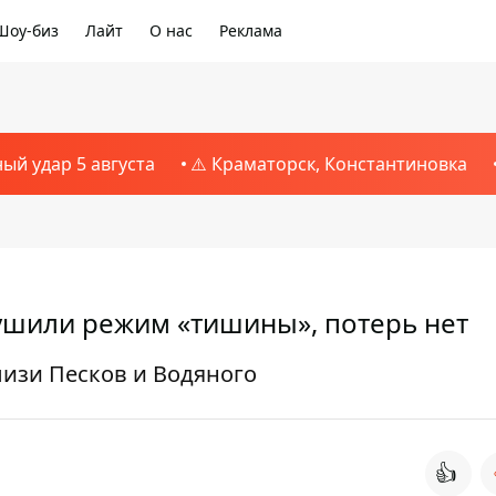
Шоу-биз
Лайт
О нас
Реклама
ный удар 5 августа
⚠️ Краматорск, Константиновка
рушили режим «тишины», потерь нет
изи Песков и Водяного
👍