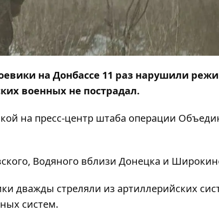
боевики на Донбассе 11 раз нарушили реж
ких военных не пострадал.
лкой на
пресс-центр
штаба операции Объеди
вского, Водяного вблизи Донецка и Широкин
ики дважды стреляли из артиллерийских сис
ных систем.