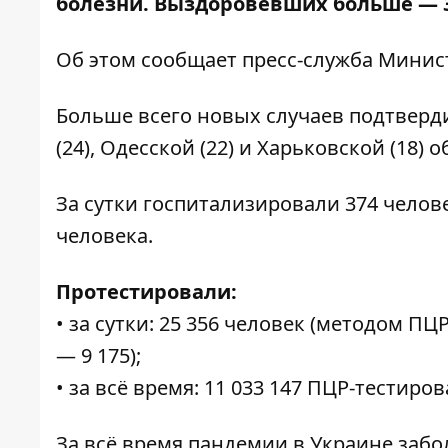
болезни. Выздоровевших больше — 3
Об этом сообщает
пресс-служба
Минист
Больше всего новых случаев подтвердил
(24), Одесской (22) и Харьковской (18) о
За сутки госпитализировали 374 челов
человека.
Протестировали:
• за сутки: 25 356 человек (методом ПЦ
— 9 175);
• за всё время: 11 033 147 ПЦР-тестиро
За всё время пандемии в Украине забол