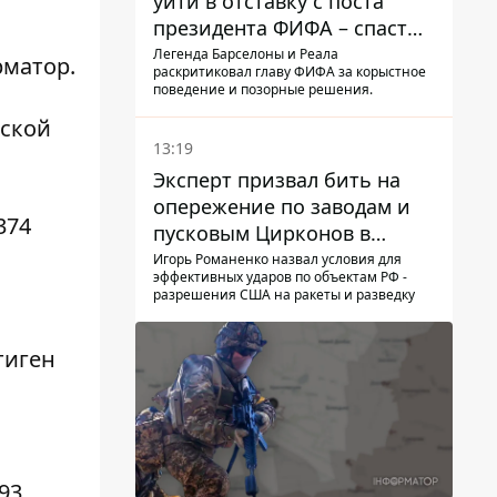
уйти в отставку с поста
президента ФИФА – спасти
футбол еще не поздно
Легенда Барселоны и Реала
матор
.
раскритиковал главу ФИФА за корыстное
поведение и позорные решения.
вской
13:19
Эксперт призвал бить на
опережение по заводам и
374
пусковым Цирконов в
России
Игорь Романенко назвал условия для
эффективных ударов по объектам РФ -
разрешения США на ракеты и разведку
тиген
93