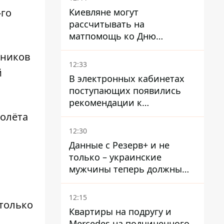
-го
Киевляне могут
рассчитывать на
матпомощь ко Дню
независимости - кому ее
тников
дадут
12:33
й
В электронных кабинетах
поступающих появились
рекомендации к
зачислению на бакалавриат
ролёта
и в магистратуру – что
12:30
нужно успеть до 11 августа
Данные с Резерв+ и не
только – украинские
мужчины теперь должны
доказать непригодность к
службе, чтобы получить
12:15
только
временную защиту ЕС
Квартиры на подругу и
Mercedes на подчиненного