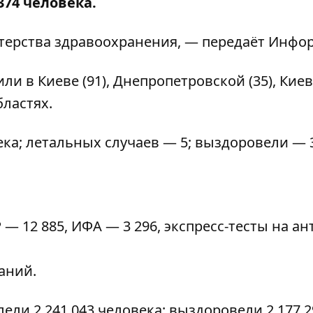
74 человека.
ерства здравоохранения, — передаёт
Инфор
и в Киеве (91), Днепропетровской (35), Кие
бластях.
ека; летальных случаев — 5; выздоровели — 
Р — 12 885, ИФА — 3 296, экспресс-тесты на ан
ваний.
ели 2 241 043 человека; выздоровели 2 177 2