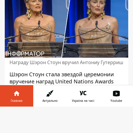
Награду Шэрон Стоун вручил Антониу Гутерриш
Шэрон Стоун стала звездой
церемонии
вручение наград United Nations Awards
Gala в Нью-Йорке. 65-летняя
американская актриса появилась на
Главная
Актуально
Україна на часі
Youtube
мероприятии в элегантном наряде. Шэрон
оставила распущенными свои белокурые
Информатор в
Скачать
локоны: с недавних пор решила больше
телефоне
👉
не скрывать седину. Макияж с акцентом
на естественность стал удачным