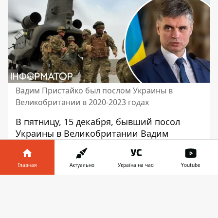
Вадим Пристайко был послом Украины в
Великобритании в 2020-2023 годах
В пятницу, 15 декабря,
бывший посол
Украины в Великобритании
Вадим
Пристайко оценил вероятность
размещения британских военных на
Главная
Актуально
Україна на часі
Youtube
территории страны. По его словам,
ситуация близится к кульминации.
Информатор в
Скачать
Британцы готовы прийти на помощь
телефоне
👉
Украине, прислав сюда свои войска в
случае катастрофы на фронте.