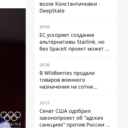
возле Константиновки -
DeepState
20:50
ЕС ускоряет создание
альтернативы Starlink, но
без SpaceX проект может не
обойтись
20:36
В Wildberries продали
товаров военного
назначения на сотни
миллионов, но удары ВСУ
изменили ситуацию
20:27
Сенат США одобрил
законопроект об "адских
санкциях" против России и