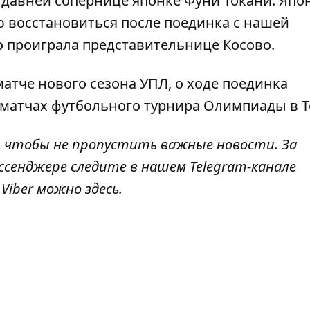
 давней сопернице японке Фуни Токани. Япо
ю восстановиться после поединка с нашей
о проиграла представительнице Косово.
матче нового сезона УПЛ
, о ходе поединка
х матчах
футбольного турнира
Олимпиады в Т
, чтобы не пропустить важные новости. За
ссенджере следите в нашем Telegram-канале
в Viber можно
здесь
.