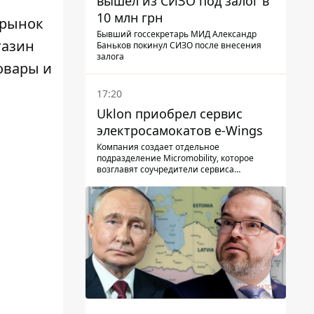
вышел из СИЗО под залог в
10 млн грн
 рынок
Бывший госсекретарь МИД Александр
газин
Баньков покинул СИЗО после внесения
залога
овары и
17:20
Uklon приобрел сервис
электросамокатов e-Wings
Компания создает отдельное
подразделение Micromobility, которое
возглавят соучредители сервиса
самокатов.