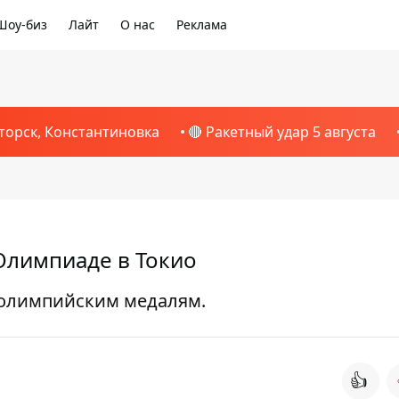
Шоу-биз
Лайт
О нас
Реклама
торск, Константиновка
🔴 Ракетный удар 5 августа
Олимпиаде в Токио
 олимпийским медалям.
👍