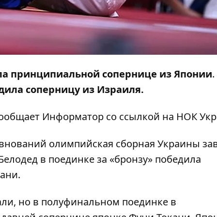
ла принципиальной сопернице из Японии
.
дила соперницу из Израиля.
сообщает
Информатор
со ссылкой на
НОК Ук
ревнований олимпийская сборная Украины за
Белодед в поединке за «бронзу» победила
ани.
али
, но в полуфинальном поединке в