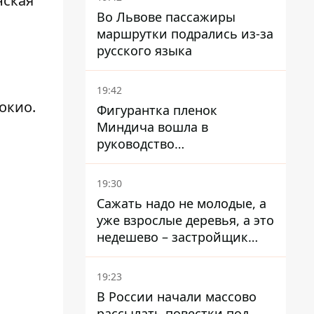
нская
Во Львове пассажиры
маршрутки подрались из-за
русского языка
19:42
окио.
Фигурантка пленок
Миндича вошла в
руководство
стратегического
госпредприятия - работала
19:30
в Энергоатоме и была
Сажать надо не молодые, а
заместителем Галущенко
уже взрослые деревья, а это
недешево – застройщик
Никонов
19:23
В России начали массово
рассылать повестки под