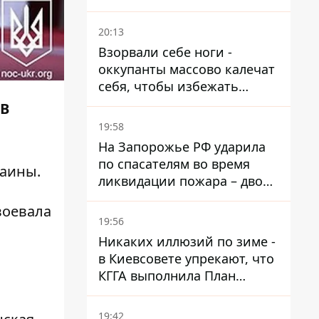
Ирана
20:13
Взорвали себе ноги -
оккупанты массово калечат
себя, чтобы избежать
штурмов - ГУР
В
19:58
На Запорожье РФ ударила
по спасателям во время
раины
.
ликвидации пожара – двое
раненых
воевала
19:56
Никаких иллюзий по зиме -
в Киевсовете упрекают, что
КГГА выполнила План
устойчивости на 20%
19:42