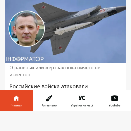
О раненых или жертвах пока ничего не
известно
Российские войска
атаковали
Староконстантинов Хмельницкой
области
, где базируется аэродром
Главная
Актуально
Україна на часі
Youtube
воздушных сил Украины. Для этого враг
применил аэробалистическую ракету
Информатор в
Скачать
"Кинжал". Выпуск ракеты был
телефоне
👉
осуществлен во время одного из вылетов