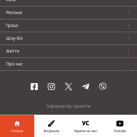
Регіони
Гроші
Шоу-біз
Життя
Про нас
Інформатор проекти
Столиця
Ваші фінанси
Авто
Geek
Головна
Актуально
Україна на часі
Youtube
© 2016-2026 Informator