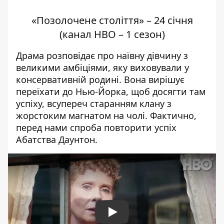
«Позолочене століття» – 24 січня
(канал HBO – 1 сезон)
Драма розповідає про наївну дівчину з
великими амбіціями, яку виховували у
консервативній родині. Вона вирішує
переїхати до Нью-Йорка, щоб досягти там
успіху, всупереч старанням клану з
жорстоким магнатом на чолі. Фактично,
перед нами спроба повторити успіх
Абатства Даунтон.
Play