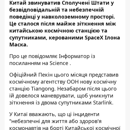
Китай звинуватив Сполучені Штати у
безвідповідальній та небезпечній
поведінці у навколоземному просторі.
Це сталося після майже зіткнення між
китайською космічною станцією та
супутниками, керованими SpaceX Ілона
Маска.
Про це повідомляє
Інформатор
із
посиланням на
Science
.
Офіційний Пекін цього місяця представив
космічному агентству ООН нову космічну
станцію Tiangong. Незабаром після цього
їй довелося маневрувати, щоб уникнути
зіткнення із двома супутниками Starlink.
У Китаї вважають, що ці інциденти
"небезпечні для життя або здоров'я
космонавтів на борті Китайської космічної