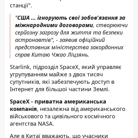
станції".
"
США ... ігнорують свої зобов'язання за
міжнародними договорами
, створюючи
серйозну загрозу для життя та безпеки
астронавтів", - заявив офіційний
представник міністерства закордонних
справ Китаю Чжао Ліцзянь.
Starlink, підрозділ SpaceX, який управляє
угрупуванням майже з двох тисяч
супутників, які забезпечують доступ в
Інтернет для більшої частини Землі.
SpaceX - приватна американська
компанія
, незалежна від американського
військового та цивільного космічного
агентства NASA.
Але в Китаї вважають, що учасники