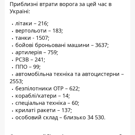
Приблизні втрати ворога за цей час в
Україні:
літаки – 216;
вертольоти – 183;
танки - 1507;
бойові броньовані машини – 3637;
артилерія – 759;
РСЗВ – 241;
ППО – 99;
автомобільна техніка та автоцистерни –
2553;
безпілотники ОТР – 622;
кораблі/катери – 14;
спеціальна техніка – 60;
крилаті ракети – 137;
особовий склад – близько 34 530.