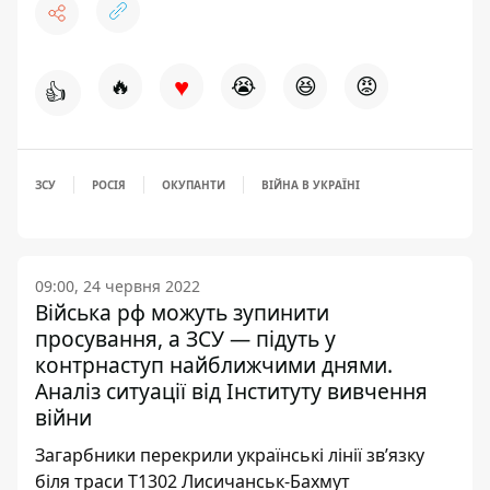
♥
🔥
😭
😆
😡
👍
ЗСУ
РОСІЯ
ОКУПАНТИ
ВІЙНА В УКРАЇНІ
09:00, 24 червня 2022
Війська рф можуть зупинити
просування, а ЗСУ — підуть у
контрнаступ найближчими днями.
Аналіз ситуації від Інституту вивчення
війни
Загарбники перекрили українські лінії зв’язку
біля траси Т1302 Лисичанськ-Бахмут