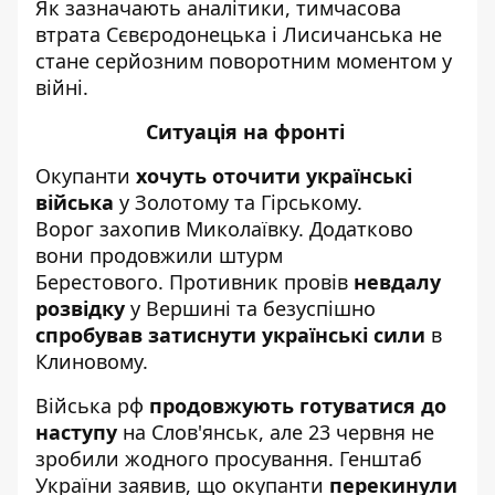
Як зазначають аналітики, тимчасова
втрата Сєвєродонецька і Лисичанська не
стане серйозним поворотним моментом у
війні.
Ситуація на фронті
Окупанти
хочуть оточити українські
війська
у Золотому та Гірському.
Ворог захопив Миколаївку. Додатково
вони продовжили штурм
Берестового
.
Противник провів
невдалу
розвідку
у Вершині та безуспішно
спробував затиснути українські сили
в
Клиновому.
Війська рф
продовжу
ють готуватися до
наступу
на Слов'янськ, але 23 червня не
зробили жодного просування. Генштаб
України заявив, що окупанти
перекинули