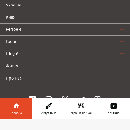
Україна
Київ
Регіони
Гроші
Шоу-біз
Життя
Про нас
Головна
Актуально
Україна на часі
Youtube
Інформатор проекти
Інформатор у
Завантажити
Столиця
Ваші фінанси
Авто
Geek