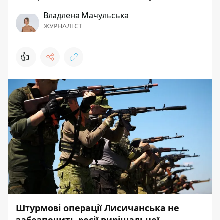
Владлена Мачульська
ЖУРНАЛІСТ
👍
Штурмові операції Лисичанська не
забезпечить росії вирішальної