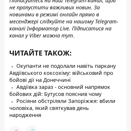
Підписуйтесь на наш
Telegram-канал
, щоб
не пропустити важливих новин. За
новинами в режимі онлайн прямо в
месенджері слідкуйте на нашому Telegram-
каналі
Інформатор Live
. Підписатися на
канал у Viber можна
тут
.
ЧИТАЙТЕ ТАКОЖ:
Окупанти не подолали навіть паркану
Авдіївського коксохіму: військовий про
бойові дії на Донеччині
Авдіївка зараз - основний напрямок
бойових дій: Бутусов пояснив чому
Росіяни обстріляли Запоріжжя: вбили
чоловіка, який святкував день
народження