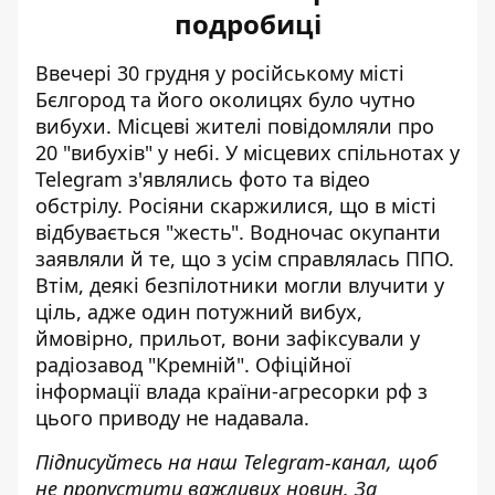
подробиці
Ввечері 30 грудня у російському місті
Бєлгород та його околицях було чутно
вибухи. Місцеві жителі повідомляли про
20 "вибухів" у небі. У місцевих спільнотах у
Telegram з'являлись фото та відео
обстрілу. Росіяни скаржилися, що в місті
відбувається "жесть". Водночас окупанти
заявляли й те, що з усім справлялась ППО.
Втім,
деякі безпілотники могли влучити у
ціль
, адже один потужний вибух,
ймовірно, прильот, вони зафіксували у
радіозавод "Кремній". Офіційної
інформації влада країни-агресорки рф з
цього приводу не надавала.
Підписуйтесь на наш
Telegram-канал
, щоб
не пропустити важливих новин. За