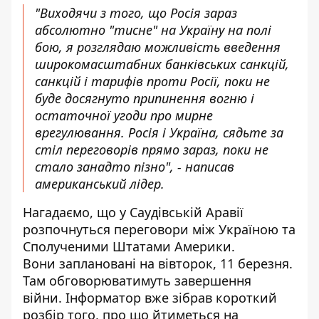
"Виходячи з того, що Росія зараз
абсолютно "тисне" на Україну на полі
бою, я розглядаю можливість введення
широкомасштабних банківських санкцій,
санкцій і тарифів проти Росії, поки не
буде досягнуто припинення вогню і
остаточної угоди про мирне
врегулювання. Росія і Україна, сядьте за
стіл переговорів прямо зараз, поки не
стало занадто пізно", - написав
американський лідер.
Нагадаємо, що у Саудівській Аравії
розпочнуться переговори між Україною та
Сполученими Штатами Америки.
Вони
заплановані на вівторок
, 11 березня.
Там обговорюватимуть завершення
війни. Інформатор вже зібрав короткий
розбір того,
про що йтиметься на