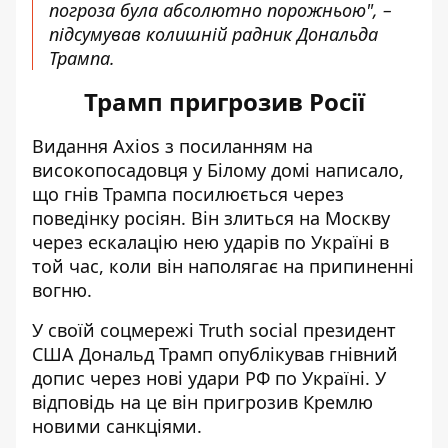
погроза була абсолютно порожньою", –
підсумував колишній радник Дональда
Трампа.
Трамп пригрозив Росії
Видання Axios з посиланням на
високопосадовця у Білому домі написало,
що
гнів Трампа посилюється
через
поведінку росіян. Він злиться на Москву
через ескалацію нею ударів по Україні в
той час, коли він наполягає на припиненні
вогню.
У своїй соцмережі Truth social президент
США Дональд Трамп опублікував гнівний
допис через нові удари РФ по Україні. У
відповідь на це він пригрозив Кремлю
новими санкціями.