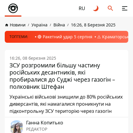
RU
Новини
Україна
Війна
16:26, 8 Березня 2025
🔴 Ракетний удар 5 серпня
⚠️ Краматорськ, 
ТОПТЕМИ:
16:26, 08 березня 2025
ЗСУ розгромили більшу частину
російських десантників, які
пробиралися до Суджі через газогін –
полковник Штефан
Українські військові знищили до 80% російських
диверсантів, які намагалися проникнути на
підконтрольну ЗСУ територію через газогін
Ганна Копитько
РЕДАКТОР