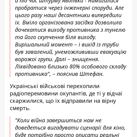
й під час штурму Авдіївки - намагалися
пробратися через інженерні споруди. Але
цього разу наші десантники випередили
їх. Вміло організована засідка дозволила
дочекатися виходу противника з тунелю
та його скупчення біля виходу.
Вирішальний момент – і вихід із труби
був завалений, унеможлививши евакуацію
ворожої групи. Далі – знищення.
Ліквідовано близько 80% особового складу
противника", – пояснив Штефан.
Українські військові перехопили
радіоперемовини окупантів, де ті у відчаї
скаржилися, що їх відправили на вірну
смерть.
"Коли війна завершиться нам не
доведеться вигадувати сценарії для кіно,
буде потрібно просто описати реальні