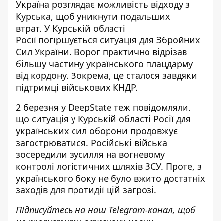
Україна розглядає можливість відходу з
Курська, щоб
уникнути подальших
втрат
. У Курській області
Росії
погіршується ситуація
для Збройних
Сил України. Ворог практично відрізав
більшу частину українського плацдарму
від кордону. Зокрема, це сталося завдяки
підтримці військових КНДР.
2 березня у DeepState теж повідомляли,
що
ситуація у Курській області Росії
для
українських сил оборони продовжує
загострюватися. Російські війська
зосередили зусилля на вогневому
контролі логістичних шляхів ЗСУ. Проте, з
українського боку не було вжито достатніх
заходів для протидії цій загрозі.
Підписуйтесь на наш
Telegram-канал
, щоб