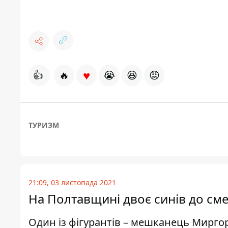
♥
👍
🔥
😭
😆
😡
ТУРИЗМ
21:09, 03 листопада 2021
На Полтавщині двоє синів до сме
Один із фігурантів – мешканець Мирго