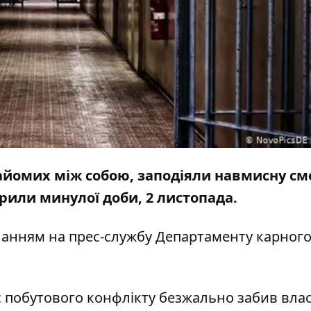
айомих між собою, заподіяли навмисну ​​см
рили минулої доби, 2 листопада.
ланням на
прес-службу
Департаменту карног
 побутового конфлікту безжально забив вла