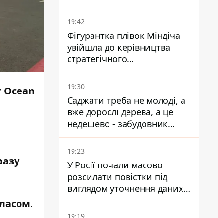
19:42
Фігурантка плівок Міндіча
увійшла до керівництва
стратегічного
держпідприємства -
працювала в Енергоатомі та
19:30
r Ocean
була заступницею
Саджати треба не молоді, а
Галущенка
вже дорослі дерева, а це
недешево - забудовник
Ніконов
19:23
разу
У Росії почали масово
розсилати повістки під
виглядом уточнення даних
для набору контрактників
класом
.
19:19