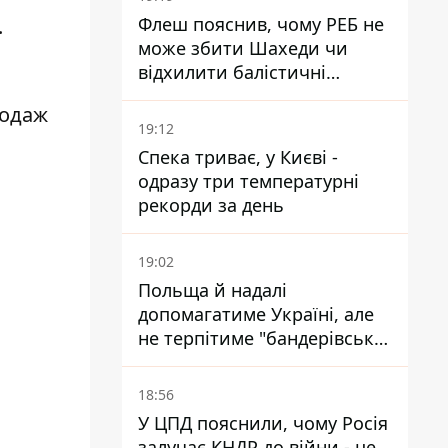
Флеш пояснив, чому РЕБ не
.
може збити Шахеди чи
відхилити балістичні
ракети
родаж
19:12
Спека триває, у Києві -
одразу три температурні
рекорди за день
19:02
Польща й надалі
допомагатиме Україні, але
не терпітиме "бандерівської
символіки" - Навроцький
18:56
У ЦПД пояснили, чому Росія
залучає КНДР до війни - це