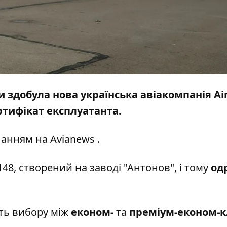
 здобула нова українська авіакомпанія Ai
ертифікат експлуатанта.
ланням на
Avianews
.
48, створений на заводі "Антонов", і тому
од
ть вибору між
економ-
та
преміум-економ-