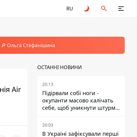
RU
🔎 Ольга Стефанішина
ОСТАННІ НОВИНИ
20:13
ія Air
Підірвали собі ноги -
окупанти масово калічать
себе, щоб уникнути штурмів
- ГУР
20:03
В Україні зафіксували перші