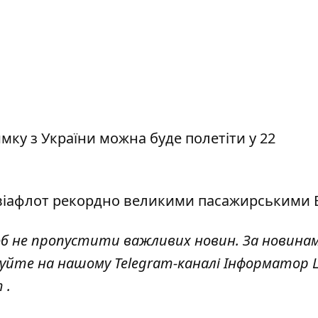
мку з України
можна буде полетіти у 22
віафлот
рекордно великими пасажирськими 
об не пропустити важливих новин. За новина
куйте на нашому Telegram-каналі
Інформатор L
т
.