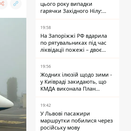
цього року випадки
гарячки Західного Нілу:
двоє людей заразилися
після укусів комарів
19:58
На Запоріжжі РФ вдарила
по рятувальниках під час
ліквідації пожежі – двоє
поранених
19:56
Жодних ілюзій щодо зими -
у Київраді закидають, що
КМДА виконала План
стійкості на 20%
19:42
У Львові пасажири
маршрутки побилися через
російську мову