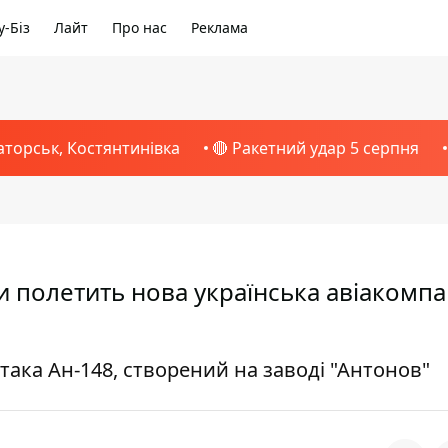
-Біз
Лайт
Про нас
Реклама
аторськ, Костянтинівка
🔴 Ракетний удар 5 серпня
и полетить нова українська авіакомпан
така Ан-148, створений на заводі "Антонов"