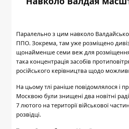
Навколо Валдая масш
Паралельно з цим навколо Валдайської
ППО. Зокрема, там уже розміщено дивіз
щонайменше
семи веж для розміщення
така концентрація засобів протиповітр
російського керівництва щодо можливих
На цьому тлі раніше повідомлялося і пр
Москвою були знищені
два новітні ра
7 лютого на території військової части
розвідці.