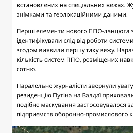
встановлених на спеціальних вежах. Жу
знімками та геолокаційними даними.
Перші елементи нового ППО-ланцюга за
ідентифікували слід від роботи систем
згодом виявили першу таку вежу. Наразі
кількість систем ППО, розміщених навк
сотню.
Паралельно журналісти звернули увагу 
резиденцію Путіна на Валдаї приховали
подібне маскування застосовувалося зд
підприємств оборонно-промислового к