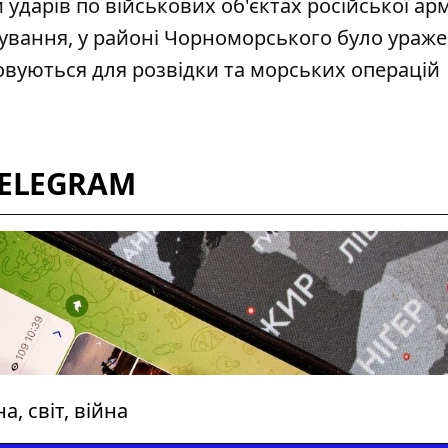
и
ударів по військових об'єктах
російської арм
ування, у районі Чорноморського було ураж
овуються для розвідки та морських операцій
TELEGRAM
, світ, війна