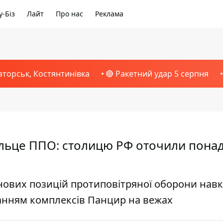
-Біз
Лайт
Про нас
Реклама
аторськ, Костянтинівка
🔴 Ракетний удар 5 серпня
ільце ППО: столицю РФ оточили понад
 нових позицій протиповітряної оборони нав
уванням комплексів Панцир на вежах