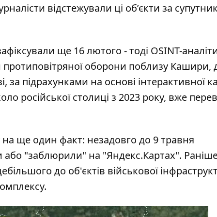
рналісти відстежували ці об’єкти за супутн
фіксували ще 16 лютого - тоді OSINT-аналіт
и протиповітряної оборони поблизу Кашири, 
, за підрахунками на основі інтерактивної к
оло російської столиці з 2023 року, вже пер
на ще один факт: незадовго до 9 травня
 або "заблюрили" на "Яндекс.Картах". Раніш
ебільшого до об'єктів військової інфраструк
омплексу.