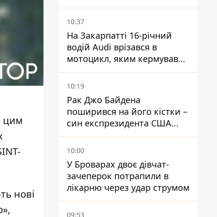
водопостачання
10:37
На Закарпатті 16-річний
водій Audi врізався в
мотоцикл, яким кермував
10-річний хлопчик
10:19
Рак Джо Байдена
поширився на його кістки –
з цим
син експрезидента США
розповів, що хвороба
х
батька прогресує
SINT-
10:00
У Броварах двоє дівчат-
зачеперок потрапили в
лікарню через удар струмом
ють
нові
»,
09:53