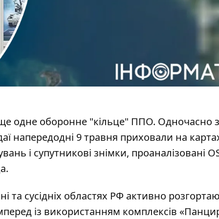
е одне оборонне "кільце" ППО. Одночасно 
даї
напередодні 9 травня приховали на карта
увань і супутникові знімки, проаналізовані O
а.
оні та сусідніх областях РФ активно розгорта
амперед із використанням комплексів «Панцир