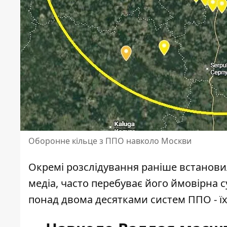
Оборонне кільце з ППО навколо Москви
Окремі розслідування раніше встанови
медіа, часто перебуває його ймовірна 
понад двома десятками систем ППО - їх