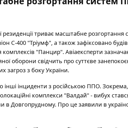
табне розгортання систем 
 резиденції триває масштабне розгортання 
іон С-400 "Тріумф", а також зафіксовано буді
 комплексів "Панцир"
. Авіаексперти зазнач
яної оборони свідчить про суттєве занепоко
 загроз з боку України.
о інші інциденти з російською ППО. Зокрема,
діолокаційні комплекси
"Валдай" - вибух ставс
ни в Довгопрудному. Про це заявили в україн