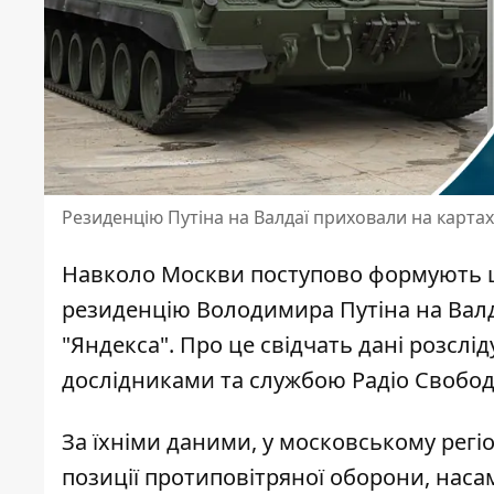
Резиденцію Путіна на Валдаї приховали на картах
Навколо Москви поступово формують щ
резиденцію Володимира Путіна на Вал
"Яндекса". Про це свідчать дані розслід
дослідниками та службою Радіо Свобод
За їхніми даними, у московському регі
позиції протиповітряної оборони
, нас