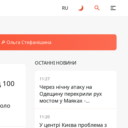
RU
🔎 Ольга Стефанішина
ОСТАННІ НОВИНИ
11:27
 100
Через нічну атаку на
Одещину перекрили рух
мостом у Маяках -
коло
подробиці від ДПСУ
11:20
У центрі Києва проблема з