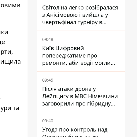
иковими
Світоліна легко розібралася
з Анісімовою і вийшла у
чвертьфінал турніру в
Торонто
ики
09:48
де
Київ Цифровий
арти,
попереджатиме про
евищила
ремонти, аби водії могли
уникати ділянок із заторами
09:45
Після атаки дрона у
Лейпцигу в МВС Німеччини
е
заговорили про гібридну
тури та
війну – ми щоденно є ціллю
09:40
Угода про контроль над
Ормузом близька до