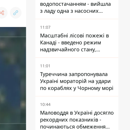
водопостачанням - вийшла
з ладу одна з насосних
станцій
11:07
Масштабні лісові пожежі в
Канаді - введено режим
надзвичайного стану,
виїхали понад 20 тисяч
людей
11:01
Туреччина запропонувала
Україні мораторій на удари
по кораблях у Чорному морі
10:44
Маловоддя в Україні досягло
рекордних показників -
починаються обмеження