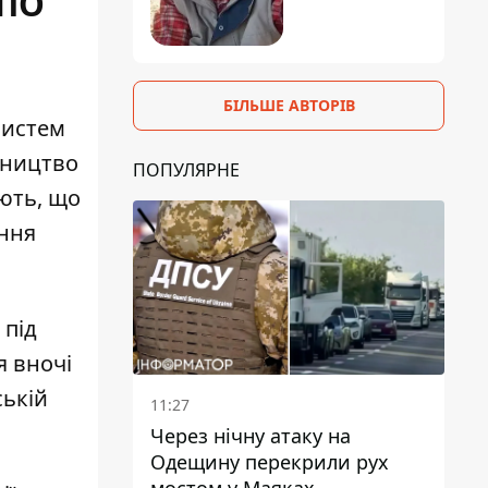
ППО
БІЛЬШЕ АВТОРІВ
систем
вництво
ПОПУЛЯРНЕ
ають, що
єння
 під
я вночі
ській
11:27
Через нічну атаку на
Одещину перекрили рух