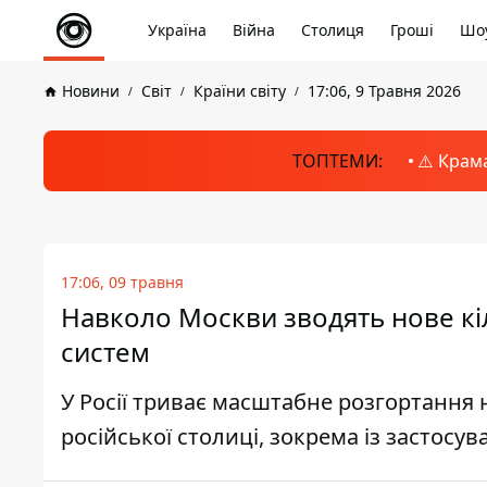
Україна
Війна
Столиця
Гроші
Шоу
Новини
Світ
Країни світу
17:06, 9 Травня 2026
ТОПТЕМИ:
⚠️ Крам
17:06, 09 травня
Навколо Москви зводять нове к
систем
У Росії триває масштабне розгортання
російської столиці, зокрема із застос