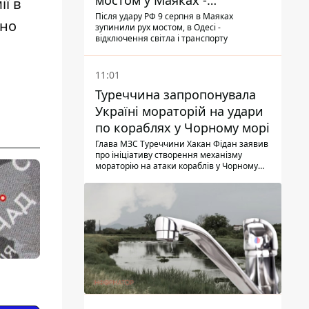
мостом у Маяках -
ії в
подробиці від ДПСУ
Після удару РФ 9 серпня в Маяках
ено
зупинили рух мостом, в Одесі -
відключення світла і транспорту
11:01
Туреччина запропонувала
Україні мораторій на удари
по кораблях у Чорному морі
Глава МЗС Туреччини Хакан Фідан заявив
про ініціативу створення механізму
мораторію на атаки кораблів у Чорному
морі