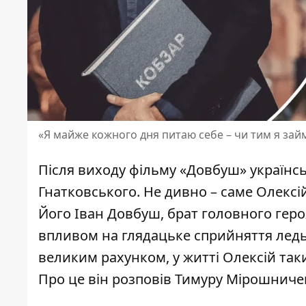
«Я майже кожного дня питаю себе – чи тим я зай
Після виходу фільму «Довбуш» українсь
Гнатковського. Не дивно – саме Олексі
Його Іван Довбуш, брат
головного
геро
впливом на глядацьке сприйняття ледь 
великим рахунком, у житті Олексій так
Про це він розповів Тимуру Мірошниче