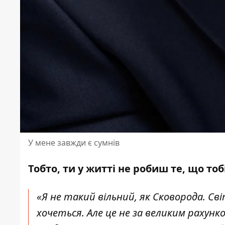
У мене завжди є сумнів
Тобто, ти у житті не робиш те, що то
«Я не такий вільний, як Сковорода. Св
хочеться. Але це не за великим рахунко