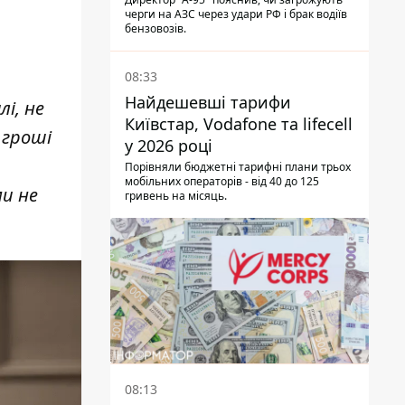
черги на АЗС через удари РФ і брак водіїв
бензовозів.
08:33
Найдешевші тарифи
лі, не
Київстар, Vodafone та lifecell
 гроші
у 2026 році
Порівняли бюджетні тарифні плани трьох
мобільних операторів - від 40 до 125
ми не
гривень на місяць.
08:13