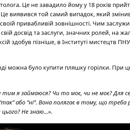
толога. Це не завадило йому у 18 років прийт
. Це виявився той самий випадок, який зміни
 своїй привабливій зовнішності. Чим заслуж
свій досвід та заслуги, значних ролей, на жал
сій здобув пізніше, в Інституті мистецтв ПНУ
тоді можна було купити пляшку горілки. При 
 тим я займаюся? Чи то моє, чи не моє? Для се
в “так” або ”ні”. Вона полягає в тому, що треба
я цього? Не знаю…».