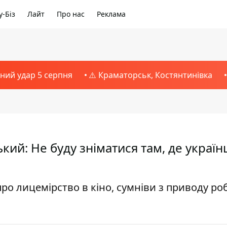
-Біз
Лайт
Про нас
Реклама
тний удар 5 серпня
⚠️ Краматорськ, Костянтинівка
ий: Не буду зніматися там, де україн
о лицемірство в кіно, сумніви з приводу ро