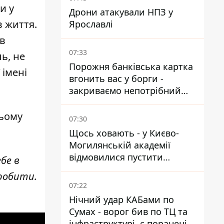
и у
Дрони атакували НПЗ у
в життя.
Ярославлі
ив
07:33
ь, не
Порожня банківська картка
 імені
вгонить вас у борги -
закриваємо непотрібний
рахунок правильно
цьому
07:30
Щось ховають - у Києво-
Могилянській академії
відмовилися пустити
бе в
комісію з охорони пам'яток
 робити.
на територію
07:22
Нічний удар КАБами по
Сумах - ворог бив по ТЦ та
інфраструктурі, є поранені