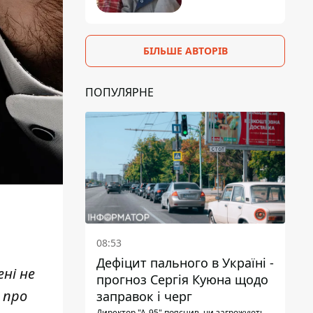
БІЛЬШЕ АВТОРІВ
ПОПУЛЯРНЕ
08:53
Дефіцит пального в Україні -
ні не
прогноз Сергія Куюна щодо
 про
заправок і черг
Директор "А-95" пояснив, чи загрожують