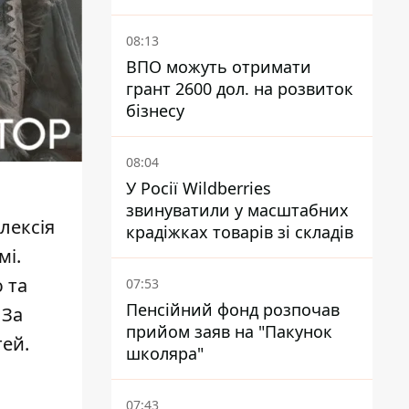
Виноградарі
08:13
ВПО можуть отримати
грант 2600 дол. на розвиток
бізнесу
08:04
У Росії Wildberries
звинуватили у масштабних
лексія
крадіжках товарів зі складів
мі.
 та
07:53
Пенсійний фонд розпочав
 За
прийом заяв на "Пакунок
тей.
школяра"
07:43