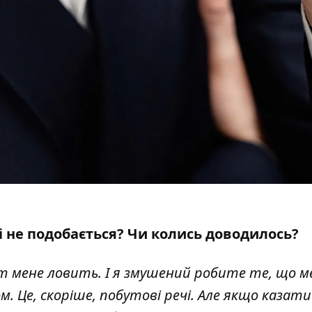
бі не подобається? Чи колись доводилось?
іт мене ловить. І я змушений робите те, що ме
м. Це, скоріше, побутові речі. Але якщо казати