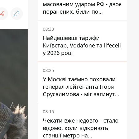
масованим ударом РФ - двоє
поранених, били по
Нікопольщині та
Синельниківщині
08:33
Найдешевші тарифи
Київстар, Vodafone та lifecell
у 2026 році
08:25
У Москві таємно поховали
генерал-лейтенанта Ігоря
Єрусалимова - міг загинути
від вибуху в ресторані
08:15
Чекати вже недовго - стало
відомо, коли відкриють
станції метро на