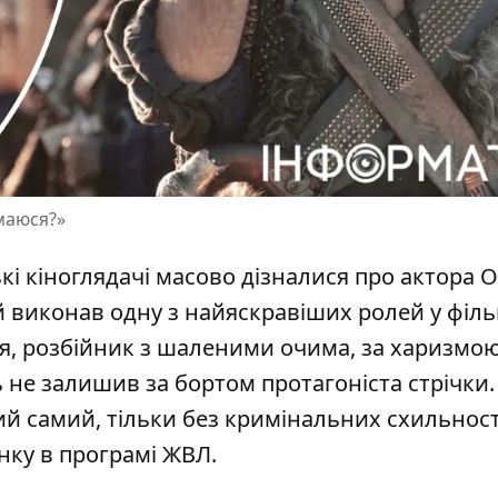
маюся?»
кі кіноглядачі масово дізналися про актора О
й виконав одну з найяскравіших ролей у філь
я, розбійник з шаленими очима, за харизмою
не залишив за бортом протагоніста стрічки.
ий самий, тільки без кримінальних схильнос
нку в програмі ЖВЛ.