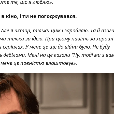
бите те, що я люблю».
в кіно, і ти не погоджувався.
 Але я актор, тільки цим і заробляю. Та й взага
и тільки за ідею. При цьому навіть за хороші
серіалах. У мене це ще до війни було. Не буду
дебілами. Мені на це казали “Ну, тоді ми з ва
що мене це повністю влаштовує».