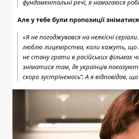
фундаментальні речі, я намагаюся ро
Але у тебе були пропозиції зніматися 
«Я не погоджувався на неякісні серіали.
люблю лицемірства, коли кажуть, що м
не стану грати в російських фільмах чи 
зніматися там, де українців показують 
скоро зустрінемось”. А я відповідав, 