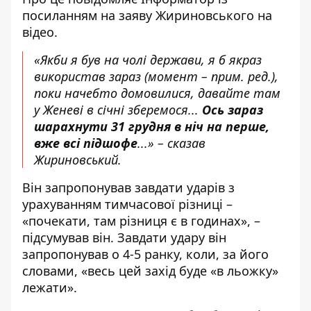
посиланням на
заяву
Жириновського на
відео.
«Якби я був на чолі держави, я б якраз
використав зараз (момент – прим. ред.),
поки начебто домовилися, давайте там
у Женеві в січні зберемося...
Ось зараз
шарахнути 31 грудня в ніч на перше,
вже всі підшофе
...» – сказав
Жириновський.
Він запропонував завдати ударів з
урахуванням тимчасової різниці –
«почекати, там різниця є в годинах», –
підсумував він. Завдати удару він
запропонував о 4-5 ранку, коли, за його
словами, «весь цей захід буде «в льожку»
лежати».