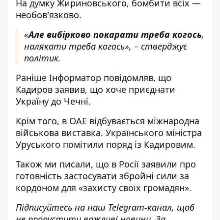
На думку Жириновського, бомбити всіх —
необов'язково.
«
Але вибірково покарати треба когось
,
налякати треба когось», – стверджує
політик.
Раніше
Інформатор
повідомляв, що
Кадиров заявив, що хоче приєднати
Україну
до Чечні.
Крім того, в ОАЕ відбувається міжнародна
військова виставка.
Українського міністра
Уруського помітили поряд із Кадировим.
Також ми писали, що
в Росії заявили про
готовність застосувати збройні сили
за
кордоном для «захисту своїх громадян».
Підписуйтесь на наш
Telegram-канал
,
щоб
н
е пропустити важливі новини. За