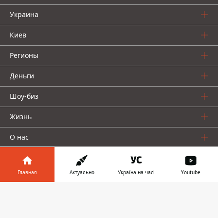
Украина
Киев
Регионы
Деньги
Шоу-биз
Жизнь
О нас
Главная
Актуально
Україна на часі
Youtube
Информатор в
Скачать
телефоне
👉
Информатор проекты