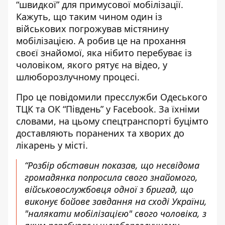
“швидкої” для примусової мобілізації.
Кажуть, що таким чином один із
військових погрожував містянину
мобілізацією. А робив це на прохання
своєї знайомої, яка нібито перебуває із
чоловіком, якого рятує на відео, у
шлюборозлучному процесі.
Про це повідомили пресслужби Одеського
ТЦК та ОК “Південь” у Facebook. За їхніми
словами, на цьому спецтранспорті
буцімто
доставляють поранених та хворих
до
лікарень у місті.
“Розбір обставин показав, що несвідома
громадянка попросила свого знайомого,
військовослужбовця одної з бригад, що
виконує бойове завдання на сході України,
"налякати мобілізацією" свого чоловіка, з