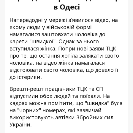
в Одесі
Напередодні
у мережі з’явилося відео, на
якому люди у військовій формі
намагалися заштовхати чоловіка
до
карети "швидкої". Однак за нього
вступилася жінка. Попри нові заяви ТЦК
про те, що остання хотіла залякати свого
чоловіка, на відео жінка намагалася
відстоювати свого чоловіка, що довело її
до істерики.
Врешті-решт працівники ТЦК та СП
відпустили обох людей та поїхали. На
кадрах можна помітити, що "швидка" була
на "чорних" номерах, які зазвичай
використовують автівки Збройних сил
України.