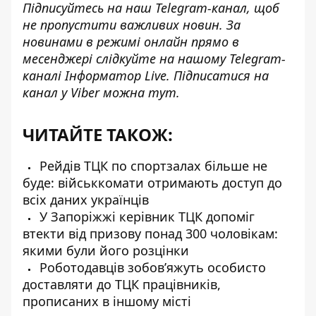
Підписуйтесь на наш
Telegram-канал
, щоб
не пропустити важливих новин. За
новинами в режимі онлайн прямо в
месенджері слідкуйте на нашому Telegram-
каналі
Інформатор Live
. Підписатися на
канал у Viber можна
тут
.
ЧИТАЙТЕ ТАКОЖ:
Рейдів ТЦК по спортзалах більше не
буде: військкомати отримають доступ до
всіх даних українців
У Запоріжжі керівник ТЦК допоміг
втекти від призову понад 300 чоловікам:
якими були його розцінки
Роботодавців зобовʼяжуть особисто
доставляти до ТЦК працівників,
прописаних в іншому місті