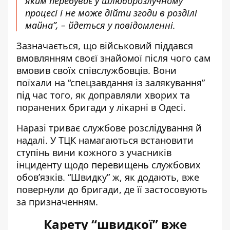
яким перебуває у шлюборозлучному
процесі і не може дійти згоди в розділі
майна”, – йдеться у повідомленні.
Зазначається, що військовий піддався
вмовлянням своєї знайомої після чого сам
вмовив своїх співслужбовців. Вони
поїхали на “спецзавдання із залякування”
під час того, як доправляли хворих та
поранених бригади у лікарні в Одесі.
Наразі триває службове розслідування й
надалі. У ТЦК намагаються встановити
ступінь вини кожного з учасників
інциденту щодо перевищень службових
обов’язків. “Швидку” ж, як додають, вже
повернули до бригади, де її застосовують
за призначенням.
Карету “швидкої” вже