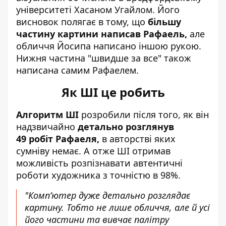
університеті Хасаном Угайлом. Його
висновок полягає в тому, що
більшу
частину картини написав Рафаель,
але
обличчя Йосипа написано іншою рукою.
Нижня частина "швидше за все" також
написана самим Рафаелем.
Як ШІ це робить
Алгоритм ШІ
розробили після того, як він
надзвичайно
детально розглянув
49
робіт Рафаеля,
в авторстві яких
сумніву немає. А отже ШІ отримав
можливість розпізнавати автентичні
роботи художника з точністю в 98%.
"Комп’ютер дуже детально розглядає
картину. Тобто не лише обличчя, але й усі
його частини та вивчає палітру