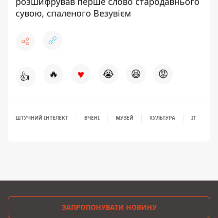
розшифрував перше слово стародавнього
сувою, спаленого Везувієм
♥
🔥
😭
😆
😡
👍
ШТУЧНИЙ ІНТЕЛЕКТ
ВЧЕНІ
МУЗЕЙ
КУЛЬТУРА
IT
ЗАПРОПОНУВАТИ НОВИНУ