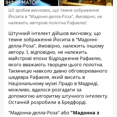
ШІ зробив висновок, що темне зображення
Йосипа в "Мадонні-делла-Роза", ймовірно, не
належить авторові полотна Рафаелю!
Штучний інтелект дійшов висновку, що
темне зображення Йосипа в "Мадонні-
делла-Роза", ймовірно, належить іншому
автору. І, відповідно, не належить
майстрові епохи Відродження Рафаелю,
якого вважають творцем цього полотна.
Таємницю навколо давно обговорюваного
шедевра Рафаеля, який висить в
Національному музеї Прадо в Мадриді,
можливо, вдалося розгадати за
допомогою алгоритму
штучного інтелекту
.
Останній розробили в Бредфорді.
"Мадонна-делла-Роза" або
"Мадонна з