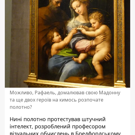
Можливо, Рафаель, домалював свою Мадонну
та ще двох героїв на кимось розпочате
полотно?
Нині полотно протестував штучний
інтелект, розроблений професором
візуальних обчислень в Бредфордському