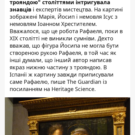
трояндою" століттями інтригувала
знавців
і експертів мистецтва. На картині
зображені Марія, Йосип і немовля Ісус з
немовлям Іоанном Хрестителем.
Вважалося, що це робота Рафаеля, поки в
XIX столітті не виникли сумніви. Дехто
вважав, що фігура Йосипа не могла бути
створеною рукою Рафаеля, в той час як
інші думали, що інший автор написав
якраз нижню частину з трояндою. В
Іспанії ж картину завжди приписували
саме Рафаелю,
пише
The Guardian із
посиланням на Heritage Science.