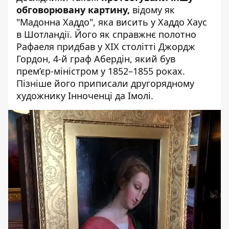
обговорювану картину,
відому як
"Мадонна Хаддо", яка висить у Хаддо Хаус
в Шотландії. Його як справжнє полотно
Рафаеля придбав у XIX столітті Джордж
Гордон, 4-й граф Абердін, який був
прем’єр-міністром у 1852–1855 роках.
Пізніше його приписали другорядному
художнику Інноченці да Імолі.