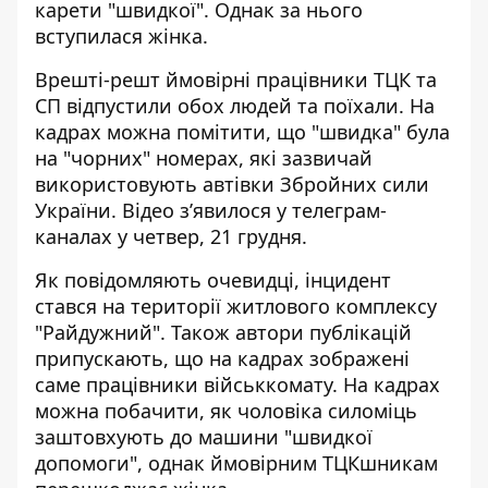
карети
"швидкої". Однак за нього
вступилася жінка.
Врешті-решт ймовірні працівники ТЦК та
СП відпустили обох людей та поїхали. На
кадрах можна помітити, що "швидка" була
на "чорних" номерах, які зазвичай
використовують автівки Збройних сили
України. Відео зʼявилося у телеграм-
каналах у четвер, 21 грудня.
Як повідомляють очевидці, інцидент
стався на території житлового комплексу
"Райдужний". Також автори публікацій
припускають, що на кадрах зображені
саме працівники військкомату. На кадрах
можна побачити, як чоловіка силоміць
заштовхують до машини "швидкої
допомоги", однак ймовірним ТЦКшникам