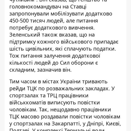
головнокомандувач на Ставці
запропонували мобілізувати додатково
450-500 тисяч людей, але питання
потребує додаткового вивчення.
Зеленський також вказав, що на
підтримку кожного військового припадає
шість цивільних, які сплачують податки.
Тож питання залучення додаткової
кількості людей до Сил оборони є
складним, зазначив він.
Тим часом в містах України
тривають
рейди ТЦК
по розважальних закладах. У
спортзалах та ТРЦ працівники
військкоматів виписують повістки
чоловікам. Так, нещодавно працівники
ТЦК масово роздавали повістки чоловікам
у спортзалах на Закарпатті, у Дніпрі, Києві,
Полтаві. У
комплексі Термальні води