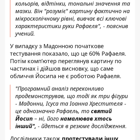
кольорів, відтінки, тональні значення та
мазки. Він "розуміє" картину фактично на
мікроскопічному рівні, вивчає всі ключові
характеристики руки Рафаеля", - пояснив
учений.
У випадку з Мадонною початкове
тестування показало, що це 60% Рафаеля.
Потім комп’ютер переглянув картину по
частинах і дійшов висновку, що саме
обличчя Йосипа не є роботою Рафаеля.
"Програмний аналіз переконливо
продемонстрував, що тоді як три фігури
- Мадонни, Ісуса та Іоанна Хрестителя -
це однозначно Рафаель, то
святий
Йосип
– ні, його
намалював хтось
інший",
- йдеться в резюме дослідження.
Дослідники також
протестували іншу