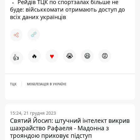
Рейдів ТЦК по спортзалах більше не
буде: військкомати отримають доступ до
всіх даних українців
♥
🔥
😭
😆
😡
👍
ТЦК
МОБІЛІЗАЦІЯ В УКРАЇНІ
15:24, 21 грудня 2023
Святий Йосип: штучний інтелект викрив
шахрайство Рафаеля - Мадонна з
трояндою приховує підступ