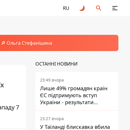
RU
🔎 Ольга Стефанішина
ОСТАННІ НОВИНИ
23:49 вчора
їх
Лише 49% громадян країн
ЄС підтримують вступ
України - результати
ападу 7
опитування
23:27 вчора
У Таїланді блискавка вбила