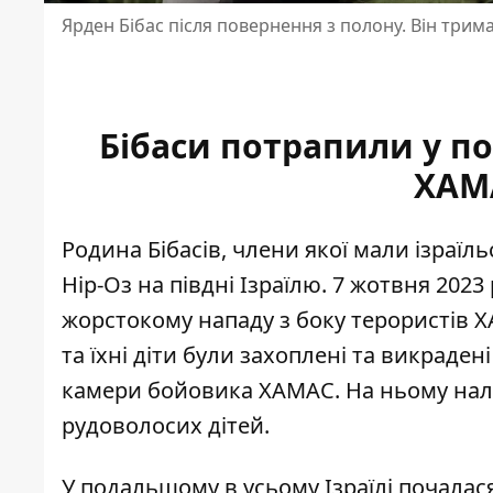
Ярден Бібас після повернення з полону. Він трим
Бібаси потрапили у по
ХАМА
Родина Бібасів, члени якої мали ізраї
Нір-Оз
на півдні Ізраїлю. 7 жотвня 2023 
жорстокому нападу з боку терористів Х
та їхні діти були захоплені та викраден
камери бойовика ХАМАС. На ньому наля
рудоволосих дітей.
У подальшому в усьому Ізраїлі почалас