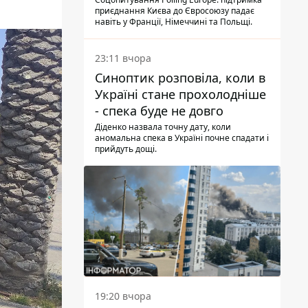
опитування
приєднання Києва до Євросоюзу падає
навіть у Франції, Німеччині та Польщі.
23:11 вчора
Синоптик розповіла, коли в
Україні стане прохолодніше
- спека буде не довго
Діденко назвала точну дату, коли
аномальна спека в Україні почне спадати і
прийдуть дощі.
19:20 вчора