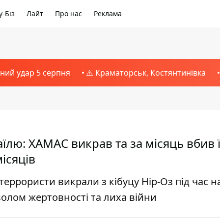
-Біз
Лайт
Про нас
Реклама
тний удар 5 серпня
⚠️ Краматорськ, Костянтинівка
їлю: ХАМАС викрав та за місяць вбив 
ісяців
еррористи викрали з кібуцу Нір-Оз під час н
волом жертовності та лиха війни