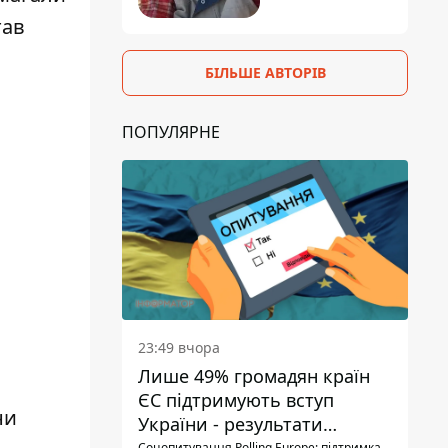
тав
БІЛЬШЕ АВТОРІВ
ПОПУЛЯРНЕ
23:49 вчора
Лише 49% громадян країн
ЄС підтримують вступ
ни
України - результати
Соцопитування Polling Europe: підтримка