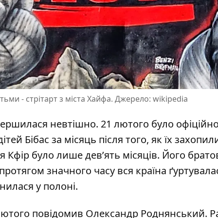
тьми - стрітарт з міста Хайфа. Джерело: wikipedia
авершилася невтішно. 21 лютого було офіційн
дітей
Бібас за місяць після того, як їх захопил
 Кфір було лише девʼять місяців. Його брато
о протягом значного часу вся країна ґуртувала
нилася у полоні.
 лютого
повідомив Олександр Роднянський
. 