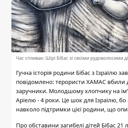
Час спливає: Шірі Бібас зі своїми рудоволосими ді
Гучна історія родини Бібас з Ізраїлю з
повідомлено:
терористи ХАМАС вбили 
заручники. Молодшому хлопчику на імʼя
Аріелю - 4 роки. Це шок для Ізраїлю, б
навколо підтримки цієї родини, що опи
Про обставини загибелі дітей Бібас 21