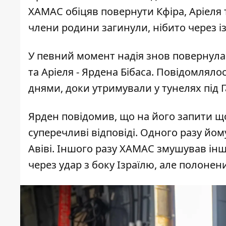
ХАМАС обіцяв повернути Кфіра, Аріеля т
члени родини загинули
, нібито через 
У певний момент надія знов повернул
та Аріеля - Ярдена Бібаса. Повідомляло
днями, доки утримували у тунелях під 
Ярден повідомив, що на його запити щ
суперечливі відповіді. Одного разу йо
Авіві. Іншого разу ХАМАС змушував інш
через удар з боку Ізраїлю, але полонен