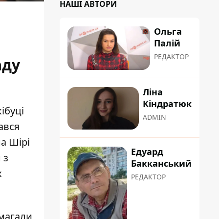
НАШІ АВТОРИ
Ольга
Палій
РЕДАКТОР
аду
Ліна
Кіндратюк
кібуці
ADMIN
дався
а Шірі
Едуард
 з
Бакканський
х
РЕДАКТОР
имагали