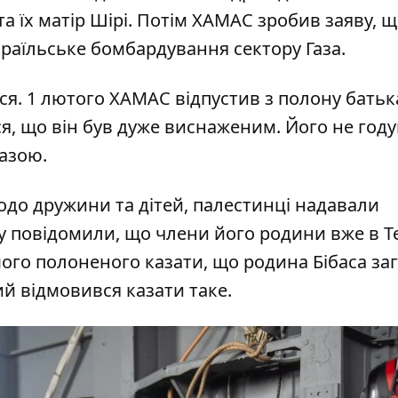
а їх матір Шірі. Потім ХАМАС зробив заяву, 
ізраїльське бомбардування сектору Газа.
ася. 1 лютого ХАМАС
відпустив з полону
батьк
ся, що він був дуже виснаженим. Його не год
Газою.
одо дружини та дітей, палестинці надавали
му повідомили, що члени його родини вже в Т
ого полоненого казати, що родина Бібаса за
ий відмовився казати таке.