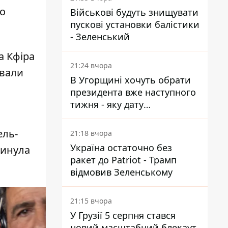
що
Військові будуть знищувати
пускові установки балістики
- Зеленський
а Кфіра
21:24 вчора
ували
В Угорщині хочуть обрати
президента вже наступного
тижня - яку дату
пропонують
ель-
21:18 вчора
Україна остаточно без
гинула
ракет до Patriot - Трамп
відмовив Зеленському
21:15 вчора
У Грузії 5 серпня стався
новий масштабний блекаут