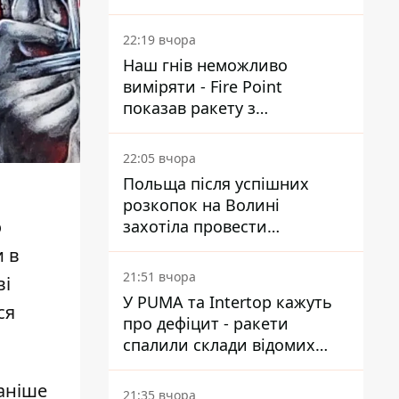
Reuters розкрили деталі
22:19 вчора
Наш гнів неможливо
виміряти - Fire Point
показав ракету з
загадковою позначкою 723
22:05 вчора
Польща після успішних
розкопок на Волині
о
захотіла провести
ексгумацію у нових місцях
и в
21:51 вчора
ві
У PUMA та Intertop кажуть
ся
про дефіцит - ракети
спалили склади відомих
брендів
Раніше
21:35 вчора