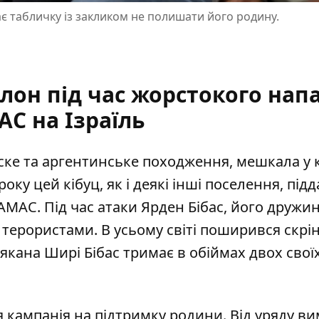
ає табличку із закликом не полишати його родину.
лон під час жорстокого нап
С на Ізраїль
льске та аргентинське походження, мешкала
у 
року цей кібуц, як і деякі інші поселення, під
АМАС. Під час атаки Ярден Бібас, його дружин
і терористами. В усьому світі поширився скрін
кана Ширі Бібас тримає в обіймах двох свої
я кампанія на підтримку родини. Від уряду в