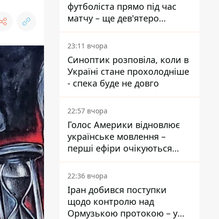
футболіста прямо під час
матчу – ще дев'ятеро
постраждали
23:11 вчора
Синоптик розповіла, коли в
Україні стане прохолодніше
- спека буде не довго
22:57 вчора
Голос Америки відновлює
українське мовлення –
перші ефіри очікуються
наступного тижня
22:36 вчора
Іран добився поступки
щодо контролю над
Ормузькою протокою – у