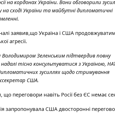
ії на кордонах України. Вони обговорили зуси
 на сході України та майбутні дипломатичні
домленні.
налі
заявив,
що Україна і США продовжувати
ої агресії.
ни Володимиром Зеленським підтвердив повну
і надалі тісно консультуватися з Україною, НА
дипломатичних зусиллях щодо стримування
ержсекретар США.
и, що
переговори навіть Росії
без ЄС немає се
ія запропонувала США двосторонні перегов