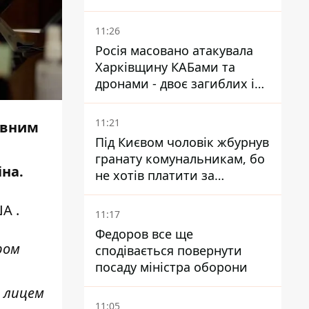
11:26
Росія масовано атакувала
Харківщину КАБами та
дронами - двоє загиблих і
19 поранених
11:21
авним
Під Києвом чоловік жбурнув
гранату комунальникам, бо
іна.
не хотів платити за
квитанціями
ША
.
11:17
Федоров все ще
ром
сподівається повернути
посаду міністра оборони
 лицем
11:05