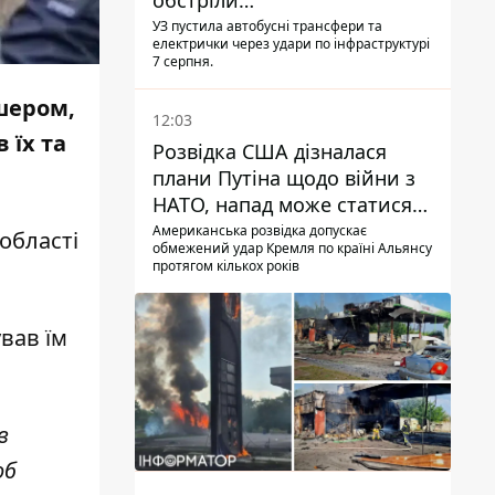
обстріли
Дніпропетровщини,
УЗ пустила автобусні трансфери та
електрички через удари по інфраструктурі
Харківщини й Запоріжжя
7 серпня.
дшером,
12:03
 їх та
Розвідка США дізналася
плани Путіна щодо війни з
НАТО, напад може статися
восени – у WSJ розкрили
Американська розвідка допускає
області
обмежений удар Кремля по країні Альянсу
деталі
протягом кількох років
вав їм
в
об