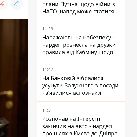
плани Путіна щодо війни з
НАТО, напад може статися
восени – у WSJ розкрили
деталі
11:59
Наражають на небезпеку -
нардеп рознесла на друзки
правила від Кабміну щодо
зберігання пального
11:47
На Банковій зібралися
усунути Залужного з посади
- зʼявилися всі ознаки
11:31
Розпочав на Інтерсіті,
закінчив на авто - нардеп
про шлях з Києва до Дніпра