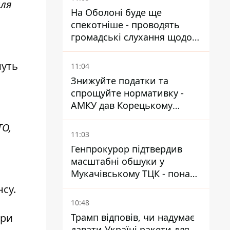
лля
На Оболоні буде ще
спекотніше - проводять
громадські слухання щодо
храму УГКЦ на Північній
муть
11:04
Знижуйте податки та
спрощуйте нормативку -
АМКУ дав Корецькому
поради щодо зниження цін
ТО,
на пальне
11:03
Генпрокурор підтвердив
масштабні обшуки у
Мукачівському ТЦК - понад
1,5 тисячі списаних з
нсу.
військового обліку за
10:48
хабарі
Трамп відповів, чи надумає
ори
давати Україні ракети для