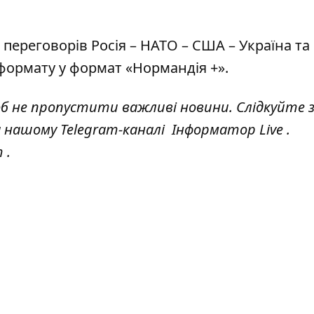
 переговорів
Росія – НАТО – США – Україна та
ормату у формат «Нормандія +».
об не пропустити важливі новини. Слідкуйте 
а нашому Telegram-каналі
Інформатор Live
.
т
.