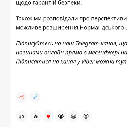
щодо гарантій безпеки.
Також ми розповідали
про перспективи
можливе розширення Нормандського ф
Підписуйтесь на наш
Telegram-канал
, щ
новинами онлайн прямо в месенджері н
Підписатися на канал у Viber можна
ту
♥
👍
🔥
😭
😆
😡