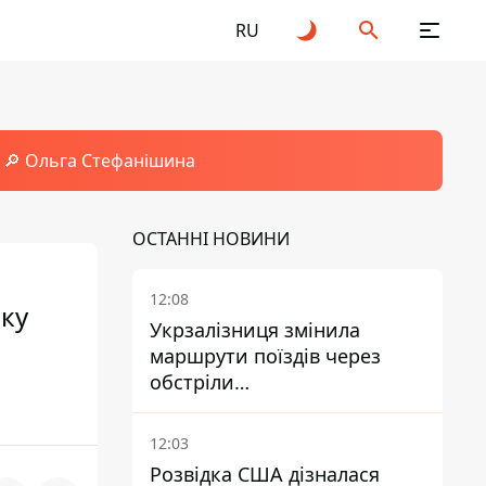
RU
🔎 Ольга Стефанішина
ОСТАННІ НОВИНИ
12:08
мку
Укрзалізниця змінила
маршрути поїздів через
обстріли
Дніпропетровщини,
Харківщини й Запоріжжя
12:03
Розвідка США дізналася