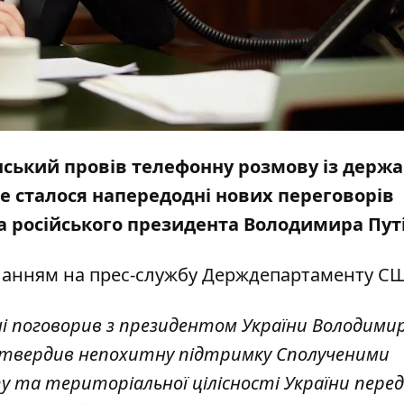
ський провів телефонну розмову із держ
е сталося напередодні нових переговорів
 російського президента Володимира Пут
ланням на прес-службу
Держдепартаменту С
ні поговорив з президентом України Володими
ідтвердив непохитну підтримку Сполученими
та територіальної цілісності України перед