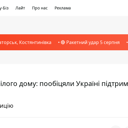
-Біз
Лайт
Про нас
Реклама
аторськ, Костянтинівка
🔴 Ракетний удар 5 серпня
лого дому: пообіцяли Україні підтри
зицію