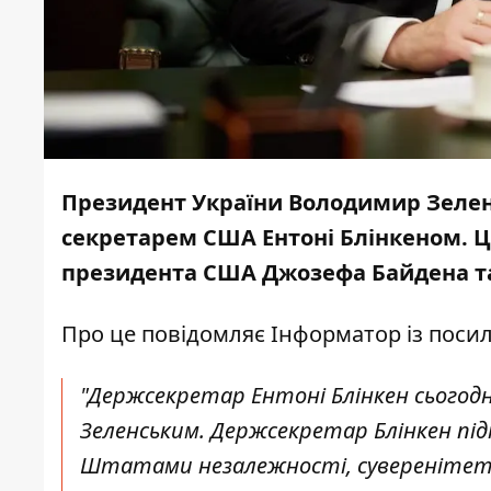
Президент України Володимир Зелен
секретарем США Ентоні Блінкеном. Ц
президента США Джозефа Байдена та
Про це повідомляє
Інформатор
із поси
"Держсекретар Ентоні Блінкен сьогод
Зеленським. Держсекретар Блінкен п
Штатами незалежності, суверенітету 