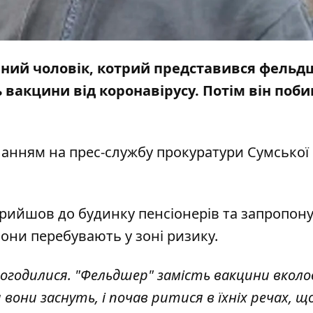
річний чоловік, котрий представився фель
вакцини від коронавірусу. Потім він побив
ланням на прес-службу
прокуратури Сумської 
прийшов до будинку пенсіонерів та запропону
вони перебувають у зоні ризику.
погодилися. "Фельдшер" замість вакцини вколо
и вони заснуть, і почав ритися в їхніх речах, щ