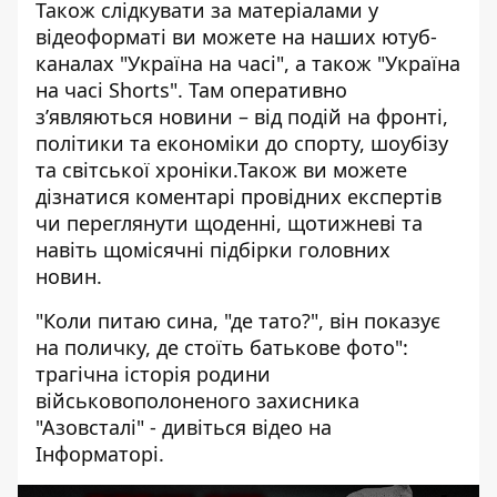
Також слідкувати за матеріалами у
відеоформаті ви можете на наших ютуб-
каналах
"Україна на часі"
, а також
"Україна
на часі Shorts"
. Там оперативно
зʼявляються новини – від подій на фронті,
політики та економіки до спорту, шоубізу
та світської хроніки.Також ви можете
дізнатися коментарі провідних експертів
чи переглянути щоденні, щотижневі та
навіть щомісячні підбірки головних
новин.
"Коли питаю сина, "де тато?", він показує
на поличку, де стоїть батькове фото":
трагічна історія родини
військовополоненого захисника
"Азовсталі" - дивіться відео на
Інформаторі.