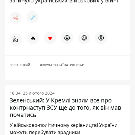
загинуло українських військових у війні
♥
🔥
😭
😆
😡
👍
ЗЕЛЕНСЬКИЙ
ФОРУМ "УКРАЇНА. РІК 2024"
18:34, 25 лютого 2024
Зеленський: У Кремлі знали все про
контрнаступ ЗСУ ще до того, як він мав
початись
У військово-політичному керівництві України
можуть перебувати зрадники