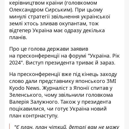
керівництвом країни (головкомом
Олександром Сирським). При цьому
минулі стратегії звільнення української
землі хтось зливав окупантам, тож
відтепер Україна має одразу декілька
планів.
Про це голова держави заявив
на
пресконференції на форумі "Україна. Рік
2024"
. Виступ президента триває й зараз.
На пресконференції вже під кінець заходу
слово дали представнику японського ЗМІ
Kyodo News. Журналіст з Японії спитав у
Зеленського, чому звільнили головкома
Валерія Залужного. Також у президента
поцікавилися, чи готує Україна новий
план контрнаступу.
"Є план, план чіткий, деталі вам не можу