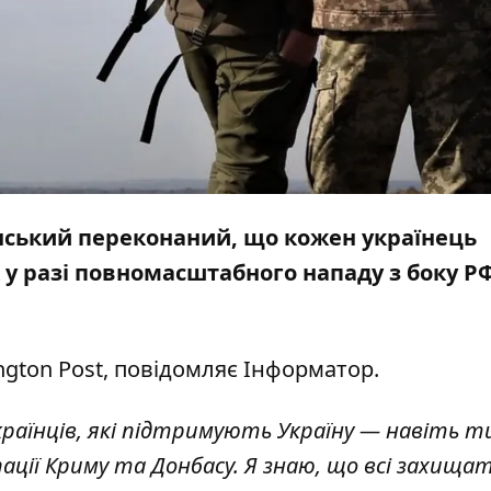
ський переконаний, що кожен українець
у разі повномасштабного нападу з боку Р
ngton Post
, повідомляє
Інформатор
.
країнців, які підтримують Україну — навіть т
пації Криму та Донбасу. Я знаю, що всі захищ