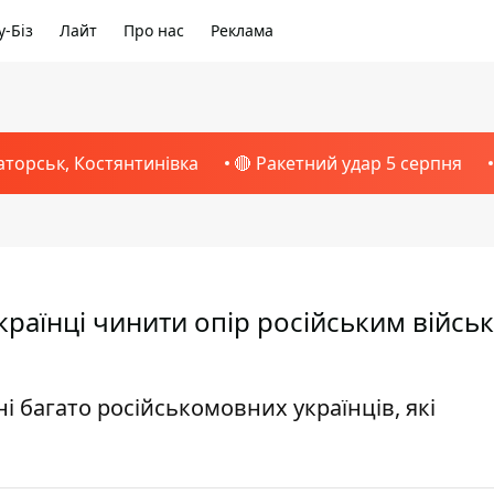
-Біз
Лайт
Про нас
Реклама
аторськ, Костянтинівка
🔴 Ракетний удар 5 серпня
українці чинити опір російським війс
і багато російськомовних українців, які