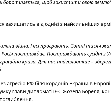
нець боротиметься, щоб захистити свою землю",
ься захищатись
від однієї з найсильніших армі
е сильна війна, і всі програють. Сотні тисяч ж
 Росія постраждає. Постраждають сусідні з У
іграційна криза. Для нас найголовніше – збере
.
рез
агресію РФ біля кордонів України в Європ
 думку глави дипломатії ЄС Жозепа Бореля,
кон
 поглиблення.