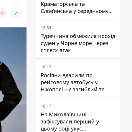
Краматорська та
Слов’янська у середньому
на 10 км - експерт
попередив про посилення
18:34
наступу
Туреччина обмежила прохід
суден у Чорне море через
сплеск атак
18:19
Росіяни вдарили по
рейсовому автобусу у
Нікополі – є загиблий та
поранені
18:17
На Миколаївщині
зафіксували перший у
цьому році укус