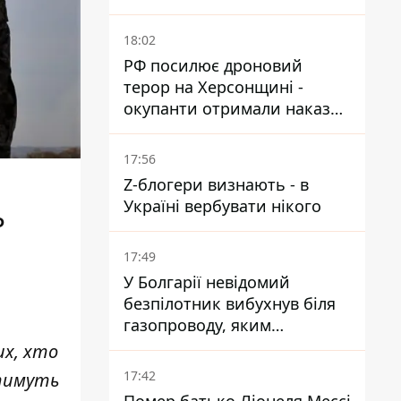
небезпечного каракурта
18:02
РФ посилює дроновий
терор на Херсонщині -
окупанти отримали наказ
вільно полювати на автівки
17:56
Z-блогери визнають - в
Україні вербувати нікого
Ф
17:49
У Болгарії невідомий
безпілотник вибухнув біля
газопроводу, яким
постачають газ до України
их, хто
17:42
атимуть