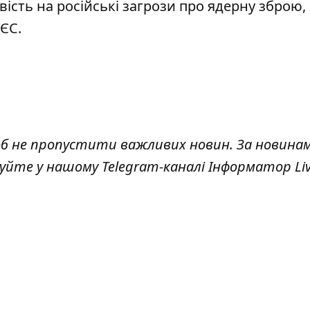
овість на російські загрози про ядерну зброю
,
 ЄС.
об не пропустити важливих новин. За новина
куйте у нашому Telegram-каналі
Інформатор Li