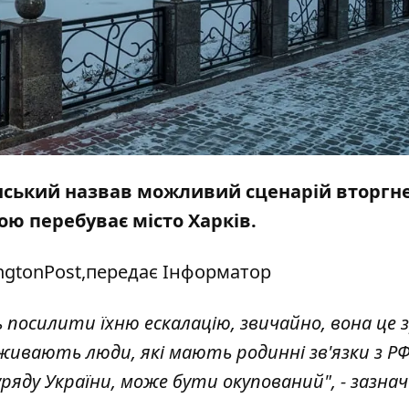
нський назвав можливий сценарій вторгн
зою перебуває місто Харків.
ngton
Post,передає
Інформатор
ь посилити їхню ескалацію, звичайно, вона це
ивають люди, які мають родинні зв'язки з РФ
уряду України, може бути окупований", - зазна