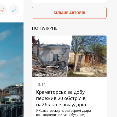
БІЛЬШЕ АВТОРІВ
ПОПУЛЯРНЕ
15:12
Краматорськ за добу
пережив 20 обстрілів,
найбільше авіаударів
КАБ-250
У Краматорську через ворожі удари
пошкоджено приватні будинки,