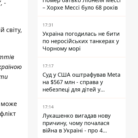
Помер батько Ліонеля Мессі
 -
– Хорхе Мессі було 68 років
17:31
й світу
,
Україна погодилась не бити
по неросійських танкерах у
Чорному морі
иттів
країною
17:17
Суд у США оштрафував Meta
гти
на $567 млн - справа у
небезпеці для дітей у
соцмережах
і може
17:14
флікт
Лукашенко вигадав нову
причину, чому почалася
війна в Україні - про 4
позиції не йдеться