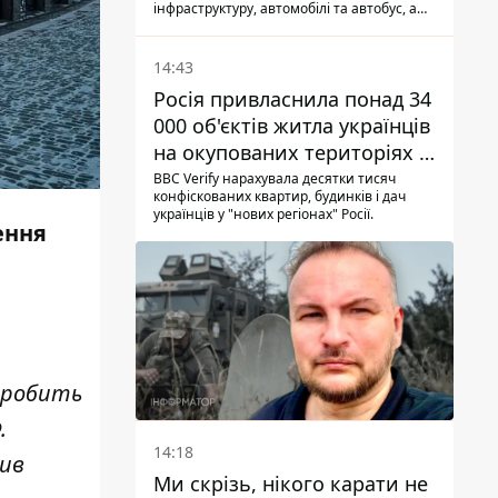
інфраструктуру, автомобілі та автобус, а
загалом за добу на Донеччині загинула
одна людина і ще 15 отримали поранення
14:43
Росія привласнила понад 34
000 об'єктів житла українців
на окупованих територіях -
розслідування BBC
BBC Verify нарахувала десятки тисяч
конфіскованих квартир, будинків і дач
українців у "нових регіонах" Росії.
ення
 зробить
.
14:18
чив
Ми скрізь, нікого карати не