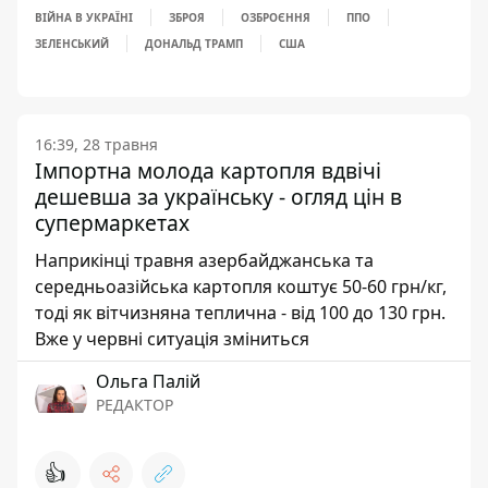
ВІЙНА В УКРАЇНІ
ЗБРОЯ
ОЗБРОЄННЯ
ППО
ЗЕЛЕНСЬКИЙ
ДОНАЛЬД ТРАМП
США
16:39, 28 травня
Імпортна молода картопля вдвічі
дешевша за українську - огляд цін в
супермаркетах
Наприкінці травня азербайджанська та
середньоазійська картопля коштує 50-60 грн/кг,
тоді як вітчизняна теплична - від 100 до 130 грн.
Вже у червні ситуація зміниться
Ольга Палій
РЕДАКТОР
👍