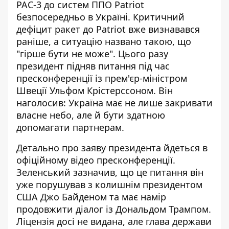
PAC-3 до систем ППО Patriot
безпосередньо в Україні.
Критичний
дефіцит ракет до Patriot
вже визнавався
раніше, а ситуацію названо такою, що
"гірше бути не може". Цього разу
президент підняв питання під час
пресконференції із прем'єр-міністром
Швеції Ульфом Крістерссоном. Він
наголосив: Україна має не лише закривати
власне небо, але й бути здатною
допомагати партнерам.
Детально про заяву президента
йдеться в
офіційному відео пресконференції
.
Зеленський зазначив, що це питання він
уже порушував з колишнім президентом
США Джо Байденом та має намір
продовжити діалог із Дональдом Трампом.
Ліцензія досі не видана, але глава держави