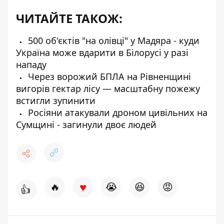
ЧИТАЙТЕ ТАКОЖ:
500 об'єктів "на олівці" у Мадяра - куди
Україна може вдарити в Білорусі у разі
нападу
Через ворожий БПЛА на Рівненщині
вигорів гектар лісу — масштабну пожежу
встигли зупинити
Росіяни атакували дроном цивільних на
Сумщині - загинули двоє людей
♥
🔥
😭
😆
😡
👍