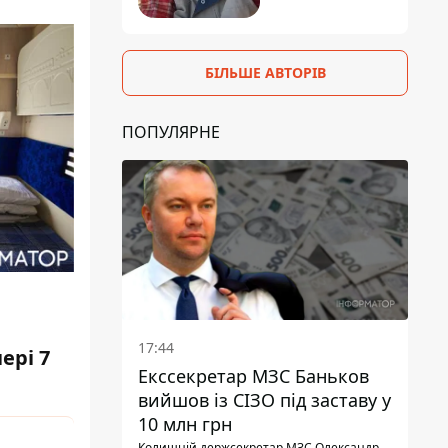
БІЛЬШЕ АВТОРІВ
ПОПУЛЯРНЕ
17:44
ері 7
Екссекретар МЗС Баньков
вийшов із СІЗО під заставу у
10 млн грн
Колишній держсекретар МЗС Олександр