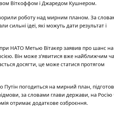
івом Віткоффом і Джаредом Кушнером.
говорили роботу над мирним планом. За слова
и сильні ідеї, які можуть дати результат і
 при НАТО Метью
Вітакер заявив про шанс на
осією. Він може з’явитися вже найближчим ча
сться досягти, це може статися протягом
що Путін погодиться на мирний план, підгото
відмови, за словами глави держави, на Росію
армія отримає додаткове озброєння.