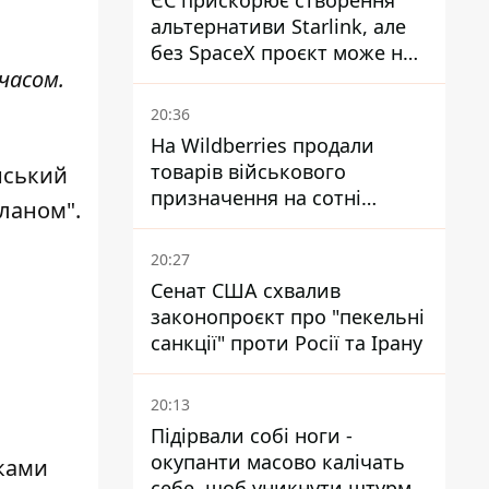
ЄС прискорює створення
альтернативи Starlink, але
без SpaceX проєкт може не
часом.
обійтися
20:36
На Wildberries продали
товарів військового
нський
призначення на сотні
планом".
мільйонів, але удари ЗСУ
змінили ситуацію
20:27
Сенат США схвалив
законопроєкт про "пекельні
санкції" проти Росії та Ірану
20:13
Підірвали собі ноги -
окупанти масово калічать
ками
себе, щоб уникнути штурмів