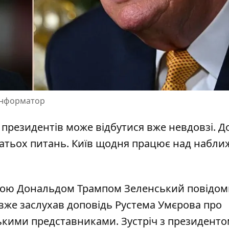
 Інформатор
 президентів може відбутися вже невдовзі. Д
гатьох питань. Київ щодня
працює над набли
авою Дональдом Трампом Зеленський повідо
н вже заслухав доповідь Рустема Умєрова про
ькими представниками. Зустріч з президенто