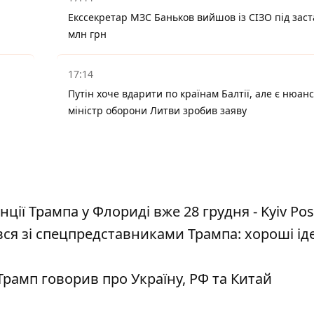
Екссекретар МЗС Баньков вийшов із СІЗО під заст
млн грн
17:14
Путін хоче вдарити по країнам Балтії, але є нюанс
міністр оборони Литви зробив заяву
ії Трампа у Флориді вже 28 грудня - Kyiv Pos
я зі спецпредставниками Трампа: хороші іде
Трамп говорив про Україну, РФ та Китай