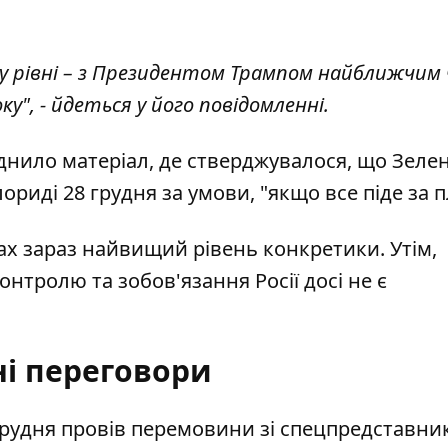
у рівні – з Президентом Трампом найближчим 
", - йдеться у його повідомленні.
нило матеріал, де стверджувалося, що Зеле
риді 28 грудня за умови, "якщо все піде за 
ах зараз найвищий рівень конкретики. Утім,
онтролю та зобов'язання Росії досі не є
і переговори
грудня
провів перемовини
зі спецпредставни