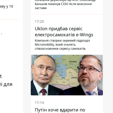
Баньков покинув СІЗО після внесення
аву у 10
застави
17:20
Uklon придбав сервіс
 -
електросамокатів e-Wings
Компанія створює окремий підрозділ
Micromobility, який очолять
співзасновники сервісу самокатів.
t
ї для
17:14
Путін хоче вдарити по