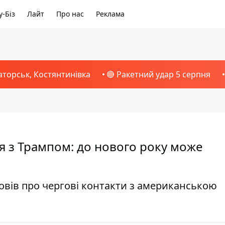
-Біз
Лайт
Про нас
Реклама
аторськ, Костянтинівка
🔴 Ракетний удар 5 серпня
я з Трампом: до нового року може
овів про чергові контакти з американською