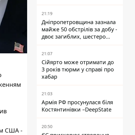
21:19
Дніпропетровщина зазнала
майже 50 обстрілів за добу -
двоє загиблих, шестеро
постраждалих
21:07
Сійярто може отримати до
3 років тюрми у справі про
о
хабар
женням
21:03
Армія РФ просунулася біля
Костянтинівки –DeepState
мив
20:50
м США -