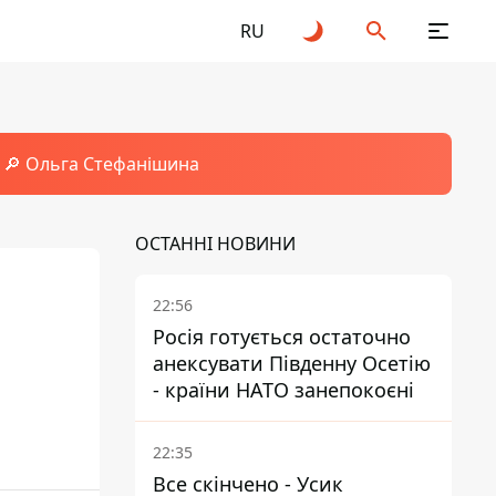
RU
🔎 Ольга Стефанішина
ОСТАННІ НОВИНИ
22:56
Росія готується остаточно
анексувати Південну Осетію
- країни НАТО занепокоєні
22:35
Все скінчено - Усик