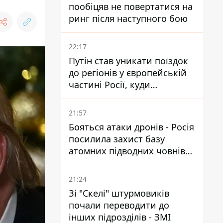
пообіцяв не повертатися на
ринг після наступного бою
22:17
Путін став уникати поїздок
до регіонів у європейській
частині Росії, куди
регулярно долітають дрони
21:57
Бояться атаки дронів - Росія
посилила захист базу
атомних підводних човнів
за 7400 км від України
21:24
Зі "Скелі" штурмовиків
почали переводити до
інших підрозділів - ЗМІ